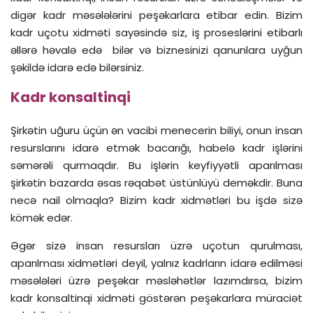
digər kadr məsələlərini peşəkarlara etibar edin. Bizim
kadr uçotu xidməti sayəsində siz, iş proseslərini etibarlı
əllərə həvalə edə bilər və biznesinizi qanunlara uyğun
şəkildə idarə edə bilərsiniz.
Kadr konsaltinqi
Şirkətin uğuru üçün ən vacibi menecerin biliyi, onun insan
resurslarını idarə etmək bacarığı, habelə kadr işlərini
səmərəli qurmaqdır. Bu işlərin keyfiyyətli aparılması
şirkətin bazarda əsas rəqabət üstünlüyü deməkdir. Buna
necə nail olmaqla? Bizim kadr xidmətləri bu işdə sizə
kömək edər.
Əgər sizə insan resursları üzrə uçotun qurulması,
aparılması xidmətləri deyil, yalnız kadrların idarə edilməsi
məsələləri üzrə peşəkar məsləhətlər lazımdırsa, bizim
kadr konsaltinqi xidməti göstərən peşəkarlara müraciət