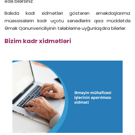
edə bilərsiniz.
Bakıda kadr xidmətləri göstərən əməkdaşlarımız
müəssisələrin kadr uçotu sənədlərini qısa müddətdə
Əmək Qanunvericiliyinin tələblərinə uyğunlaşdıra bilərlər.
Bizim kadr xidmətləri