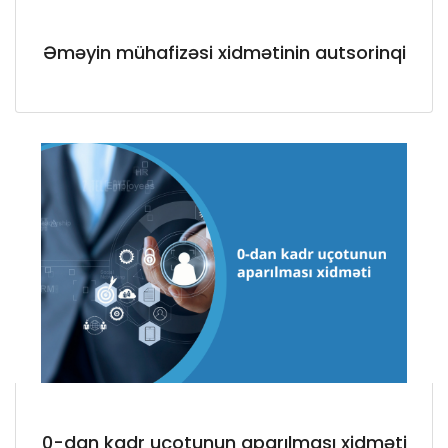
Əməyin mühafizəsi xidmətinin autsorinqi
0-dan kadr uçotunun aparılması xidməti