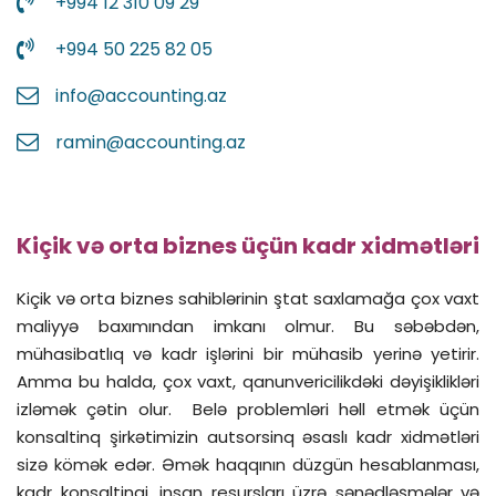
+994 12 310 09 29
+994 50 225 82 05
info@accounting.az
ramin@accounting.az
Kiçik və orta biznes üçün kadr xidmətləri
Kiçik və orta biznes sahiblərinin ştat saxlamağa çox vaxt
maliyyə baxımından imkanı olmur. Bu səbəbdən,
mühasibatlıq və kadr işlərini bir mühasib yerinə yetirir.
Amma bu halda, çox vaxt, qanunvericilikdəki dəyişiklikləri
izləmək çətin olur. Belə problemləri həll etmək üçün
konsaltinq şirkətimizin autsorsinq əsaslı kadr xidmətləri
sizə kömək edər. Əmək haqqının düzgün hesablanması,
kadr konsaltinqi, insan resursları üzrə sənədləşmələr və