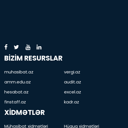
BIZIM RESURSLAR
muhasibat.az
vergi.az
amm.edu.az
audit.az
hesabat.az
excel.az
finstaff.az
kadr.az
XIDMƏTLƏR
Mühasibat xidmətləri
Hüquq xidmətləri