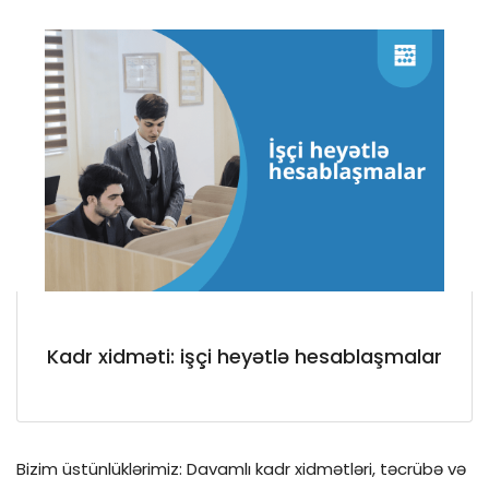
Kadr xidməti: işçi heyətlə hesablaşmalar
Bizim üstünlüklərimiz: Davamlı kadr xidmətləri, təcrübə və