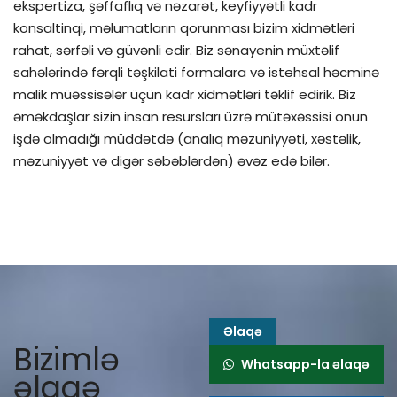
ekspertiza, şəffaflıq və nəzarət, keyfiyyətli kadr
konsaltinqi, məlumatların qorunması bizim xidmətləri
rahat, sərfəli və güvənli edir. Biz sənayenin müxtəlif
sahələrində fərqli təşkilati formalara və istehsal həcminə
malik müəssisələr üçün kadr xidmətləri təklif edirik. Biz
əməkdaşlar sizin insan resursları üzrə mütəxəssisi onun
işdə olmadığı müddətdə (analıq məzuniyyəti, xəstəlik,
məzuniyyət və digər səbəblərdən) əvəz edə bilər.
Əlaqə
Bizimlə
Whatsapp-la əlaqə
əlaqə