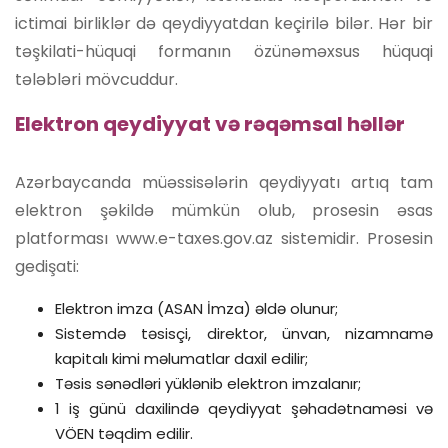
ictimai birliklər də qeydiyyatdan keçirilə bilər. Hər bir
təşkilati-hüquqi formanın özünəməxsus hüquqi
tələbləri mövcuddur.
Elektron qeydiyyat və rəqəmsal həllər
Azərbaycanda müəssisələrin qeydiyyatı artıq tam
elektron şəkildə mümkün olub, prosesin əsas
platforması www.e-taxes.gov.az sistemidir. Prosesin
gedişati:
Elektron imza (ASAN İmza) əldə olunur;
Sistemdə təsisçi, direktor, ünvan, nizamnamə
kapitalı kimi məlumatlar daxil edilir;
Təsis sənədləri yüklənib elektron imzalanır;
1 iş günü daxilində qeydiyyat şəhadətnaməsi və
VÖEN təqdim edilir.