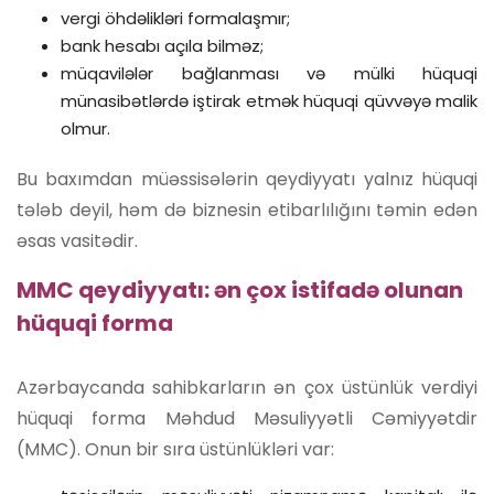
vergi öhdəlikləri formalaşmır;
bank hesabı açıla bilməz;
müqavilələr bağlanması və mülki hüquqi
münasibətlərdə iştirak etmək hüquqi qüvvəyə malik
olmur.
Bu baxımdan müəssisələrin qeydiyyatı yalnız hüquqi
tələb deyil, həm də biznesin etibarlılığını təmin edən
əsas vasitədir.
MMC qeydiyyatı: ən çox istifadə olunan
hüquqi forma
Azərbaycanda sahibkarların ən çox üstünlük verdiyi
hüquqi forma Məhdud Məsuliyyətli Cəmiyyətdir
(MMC). Onun bir sıra üstünlükləri var: