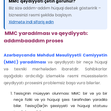
MMC qeydiyyatı çətin görünür?
Biz sizə addım-addım hüquqi dəstək göstəririk –
biznesinizi rəsmi şəkildə başlayın.
Xidmətə indi sifariş edin
MMC yaradılması və qeydiyyatı:
addımbaaddım proses
Azərbaycanda Məhdud Məsuliyyətli Cəmiyyətin
(MMC) yaradılması
və qeydiyyatı bir neçə hüquqi
və texniki mərhələdən ibarətdir. Sahibkarlar
aşağıdakı ardıcıllığı izləməklə rəsmi müəssisələrin
qeydiyyatı prosesini problemsiz başa vura bilərlər.
Təsisçinin müəyyən olunması: MMC bir və ya bir
neçə fiziki və ya hüquqi şəxs tərəfindən yaradıla
bilər. Təsisçi(lər)in şəxsiyyəti və hüquqi statusu