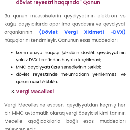
dövlət reyestri haqqında” Qanun
Bu qanun müəssisələrin qeydiyyatının elektron və
kağız daşıyıcılarda aparılma qaydasını və qeydiyyat
orqanlarının
(Dövlət Vergi Xidməti -DVX)
hüquqlarını tənzimləyir. Qanunun əsas müddəaları:
kommersiya hüquqi şəxslərin dövlət qeydiyyatının
yalnız DVX tərəfindən həyata keçirilməsi;
MMC qeydiyyatı üzrə sənədlərinin tərkibi;
dövlət reyestrində məlumatların yenilənməsi və
qorunması tələbləri.
Vergi Məcəlləsi
Vergi Məcəlləsinə əsasən, qeydiyyatdan keçmiş hər
bir MMC avtomatik olaraq vergi ödəyicisi kimi tanınır.
Məcəllə aşağıdakılarla bağlı əsas müddəaları
müəyyən edir: