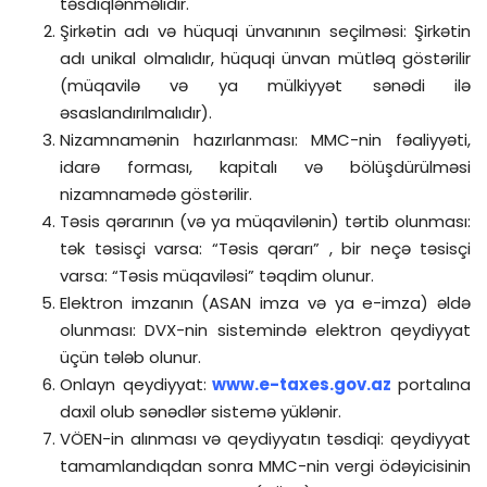
təsdiqlənməlidir.
Şirkətin adı və hüquqi ünvanının seçilməsi: Şirkətin
adı unikal olmalıdır, hüquqi ünvan mütləq göstərilir
(müqavilə və ya mülkiyyət sənədi ilə
əsaslandırılmalıdır).
Nizamnamənin hazırlanması: MMC-nin fəaliyyəti,
idarə forması, kapitalı və bölüşdürülməsi
nizamnamədə göstərilir.
Təsis qərarının (və ya müqavilənin) tərtib olunması:
tək təsisçi varsa: “Təsis qərarı” , bir neçə təsisçi
varsa: “Təsis müqaviləsi” təqdim olunur.
Elektron imzanın (ASAN imza və ya e-imza) əldə
olunması: DVX-nin sistemində elektron qeydiyyat
üçün tələb olunur.
Onlayn qeydiyyat:
www.e-taxes.gov.az
portalına
daxil olub sənədlər sistemə yüklənir.
VÖEN-in alınması və qeydiyyatın təsdiqi: qeydiyyat
tamamlandıqdan sonra MMC-nin vergi ödəyicisinin