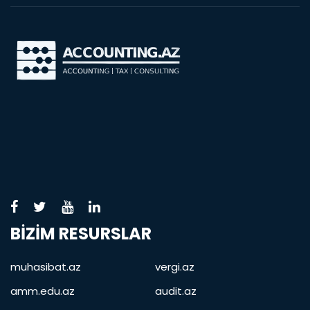
BIZIM RESURSLAR
muhasibat.az
vergi.az
amm.edu.az
audit.az