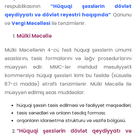
respublikasının
“Hüquqi şəxslərin dövlət
qeydiyyatı və dövlət reyestri haqqında”
Qanunu
və
Vergi Məcəlləsi
ilə tənzimlənir.
Mülki Məcəllə
Mülki Məcəllənin 4-cü fəsli hüquqi şəxslərin ümumi
əsaslarını, təsis formalarını və ləğv prosedurlarını
müəyyən edir. MMC-lər məhdud məsuliyyətli
kommersiya hüquqi şəxsləri kimi bu fəsildə (xüsusilə
87-ci maddə) ətraflı tənzimlənir. Mülki Məcəllə ilə
müəyyən edilmiş əsas müddəalar:
hüquqi şəxsin təsis edilməsi və fəaliyyət məqsədləri;
təsis sənədləri və onların təsdiq forması;
orqanların idarəetmə strukturu və vəzifə bölgüsü.
“Hüquqi şəxslərin dövlət qeydiyyatı və