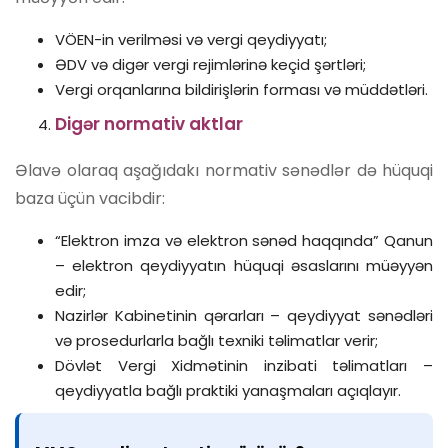
VÖEN-in verilməsi və vergi qeydiyyatı;
ƏDV və digər vergi rejimlərinə keçid şərtləri;
Vergi orqanlarına bildirişlərin forması və müddətləri.
Digər normativ aktlar
Əlavə olaraq aşağıdakı normativ sənədlər də hüquqi
baza üçün vacibdir:
“Elektron imza və elektron sənəd haqqında” Qanun
– elektron qeydiyyatın hüquqi əsaslarını müəyyən
edir;
Nazirlər Kabinetinin qərarları – qeydiyyat sənədləri
və prosedurlarla bağlı texniki təlimatlar verir;
Dövlət Vergi Xidmətinin inzibati təlimatları –
qeydiyyatla bağlı praktiki yanaşmaları açıqlayır.