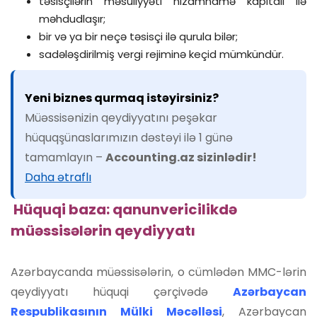
təsisçilərin məsuliyyəti nizamnamə kapitalı ilə
məhdudlaşır;
bir və ya bir neçə təsisçi ilə qurula bilər;
sadələşdirilmiş vergi rejiminə keçid mümkündür.
Yeni biznes qurmaq istəyirsiniz?
Müəssisənizin qeydiyyatını peşəkar
hüquqşünaslarımızın dəstəyi ilə 1 günə
tamamlayın –
Accounting.az sizinlədir!
Daha ətraflı
Hüquqi baza: qanunvericilikdə
müəssisələrin qeydiyyatı
Azərbaycanda müəssisələrin, o cümlədən MMC-lərin
qeydiyyatı hüquqi çərçivədə
Azərbaycan
Respublikasının Mülki Məcəlləsi
, Azərbaycan