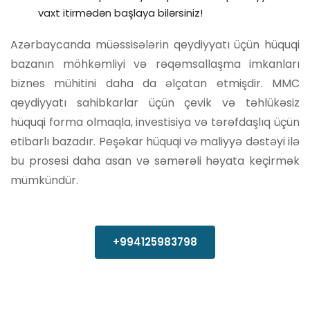
vaxt itirmədən başlaya bilərsiniz!
Azərbaycanda müəssisələrin qeydiyyatı üçün hüquqi
bazanın möhkəmliyi və rəqəmsallaşma imkanları
biznes mühitini daha da əlçatan etmişdir. MMC
qeydiyyatı sahibkarlar üçün çevik və təhlükəsiz
hüquqi forma olmaqla, investisiya və tərəfdaşlıq üçün
etibarlı bazadır. Peşəkar hüquqi və maliyyə dəstəyi ilə
bu prosesi daha asan və səmərəli həyata keçirmək
mümkündür.
+994125983798