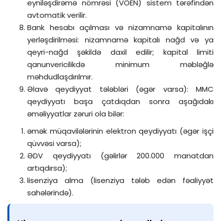
eyniləşdirəmə nömrəsi (VÖEN) sistem tərəfindən
avtomatik verilir.
Bank hesabı açılması və nizamnamə kapitalının
yerləşdirilməsi: nizamnamə kapitalı nağd və ya
qeyri-nağd şəkildə daxil edilir; kapital limiti
qanunvericilikdə minimum məbləğlə
məhdudlaşdırılmır.
Əlavə qeydiyyat tələbləri (əgər varsa): MMC
qeydiyyatı başa çatdıqdan sonra aşağıdakı
əməliyyatlar zəruri ola bilər:
əmək müqavilələrinin elektron qeydiyyatı (əgər işçi
qüvvəsi varsa);
ƏDV qeydiyyatı (gəlirlər 200.000 manatdan
artıqdırsa);
lisenziya alma (lisenziya tələb edən fəaliyyət
sahələrində).