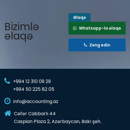
Əlaqə
Bizimlə
Whatsapp-la əlaqə
əlaqə
Zəng edin
+994 12 310 09 29
+994 50 225 82 05
info@accounting.az
Cəfər Cabbarlı 44
Caspian Plaza 2, Azərbaycan, Bakı şəh.