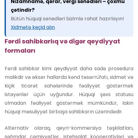
Nizamnamə, qərar, vergi sənədləri – çoxmu
çətindir?
Bütün hüquqi sənədləri bizimlə rahat hazırlayın!
Xidmətə keçid alın
Fərdi sahibkarlıq və digər qeydiyyat
formaları
Fərdi sahibkar kimi qeydiyyat daha sadə prosedura
malikdir və əksər hallarda kənd təsərrüfatı, xidmət və
kiçik ticarət sahələrində fəaliyyət göstərmək
istəyənlər üçün uyğundur. Hüquqi şəxs statusu
olmadan fəaliyyət göstərmək mümkündür, lakin
hüquqi məsuliyyət birbaşa sahibkarın üzərindədir.
Alternativ olaraq, qeyri-kommersiya təşkilatları,
səhmdar cəmiyyətlər, istehsalat kooperativləri və