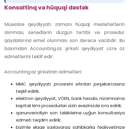
Konsaltinq və hüquqi dəstək
Müəssisə qeydiyyatı zamanı hüquqi məsləhətlərin
alınması, sənədlərin düzgün tərtibi və prosedur
qaydalarına əməl olunması son dərəcə vacibdir. Bu
baxımdan Accounting.az şirkəti qeydiyyat üzrə öz
xidmətlərini təklif edir:
Accounting.az şirkətinin xidmətləri:
MMC qeydiyyatı prosesini sıfırdan peşəkarcasına
təşkil edirik;
elektron qeydiyyat, VÖEN, bank hesabı, nizamnamə
kapitalı kimi prosedurları sizin əvəzinizdə icra edirik;
qanunvericiliyin son tələblərinə uyğun konsultasiya
xidməti təqdim edirik;
bizimlə əlaqə saxlayaraq sahibkarlıq fəaliyyətinizə