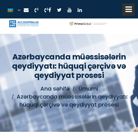
Azərbaycanda müəssisələrin
qeydiyyatı: hüquqi çərçivə və
qeydiyyat prosesi
Ana səhifə
Ümumi
Azərbaycanda müəssisələrin qeydiyyatı:
hüquqi çərçivə və qeydiyyat prosesi