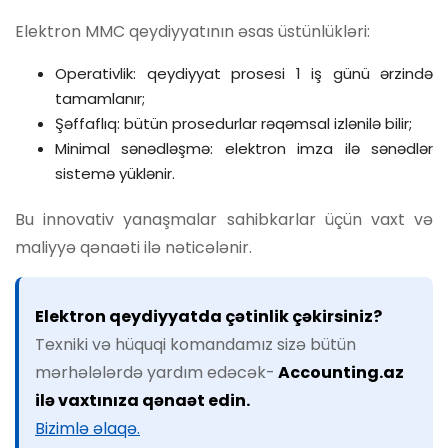
Elektron MMC qeydiyyatının əsas üstünlükləri:
Operativlik: qeydiyyat prosesi 1 iş günü ərzində
tamamlanır;
Şəffaflıq: bütün prosedurlar rəqəmsal izlənilə bilir;
Minimal sənədləşmə: elektron imza ilə sənədlər
sistemə yüklənir.
Bu innovativ yanaşmalar sahibkarlar üçün vaxt və
maliyyə qənaəti ilə nəticələnir.
Elektron qeydiyyatda çətinlik çəkirsiniz?
Texniki və hüquqi komandamız sizə bütün
mərhələlərdə yardım edəcək-
Accounting.az
ilə vaxtınıza qənaət edin.
Bizimlə əlaqə.