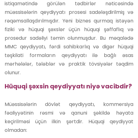
istiqamətində görülən tədbirlər nəticəsində
müəssisələrin qeydiyyatı prosesi sadələşdirilmiş və
rəqəmsallaşdırılmışdır. Yeni biznes qurmaq istəyən
fiziki və hüquqi şəxslər üçün hüquqi şəffaflıq və
prosedur sadəliyi təmin olunmuşdur. Bu məqalədə
MMC qeydiyyatı, fərdi sahibkarlıq və digər hüquqi
təşkilati formaların qeydiyyatı ilə bağlı əsas
mərhələlər, tələblər və praktik tövsiyələr təqdim
olunur.
Hüquqi şəxsin qeydiyyatı niyə vacibdir?
Müəssisələrin dövlət qeydiyyatı, kommersiya
fəaliyyətinin rəsmi və qanuni şəkildə həyata
keçirilməsi üçün ilkin şərtdir. Hüquqi qeydiyyat
olmadan: