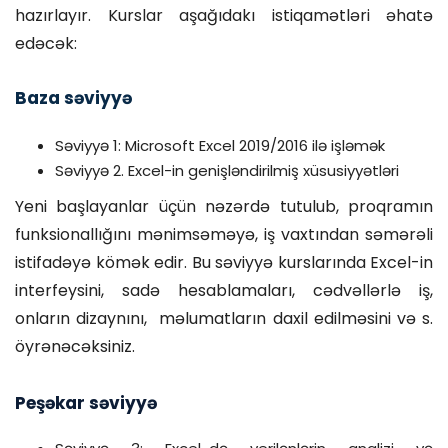
hazırlayır. Kurslar aşağıdakı istiqamətləri əhatə
edəcək:
Baza səviyyə
Səviyyə 1: Microsoft Excel 2019/2016 ilə işləmək
Səviyyə 2. Excel-in genişləndirilmiş xüsusiyyətləri
Yeni başlayanlar üçün nəzərdə tutulub, proqramın
funksionallığını mənimsəməyə, iş vaxtından səmərəli
istifadəyə kömək edir. Bu səviyyə kurslarında Excel-in
interfeysini, sadə hesablamaları, cədvəllərlə iş,
onların dizaynını, məlumatların daxil edilməsini və s.
öyrənəcəksiniz.
Peşəkar səviyyə