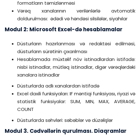
formatların təmizlənməsi
Vərəq xanalarının verilənlərlə avtomatik
doldurulması: ədədi və həndəsi silsilələr, siyahılar
Modul 2: Microsoft Excel-də hesablamalar
Düsturların hazırlanması və redaktəsi edilməsi,
düsturların sürətinin çıxarılması
Hesablamada müxtəlif növ istinadlardan istifadə:
nisbi istinadlar, mütləq istinadlar, digər vərəqlərdəki
xanalara istinadlar
Düsturlarda adlı xanalardan istifadə
Excel daxili funksiyaları: IF məntiqi funksiyası, riyazi və
statistik funksiyalar: SUM, MIN, MAX, AVERAGE,
COUNT
Düsturlarda səhvləri: səbəblər və düzəlişlər
Modul 3. Cədvəllərin qurulması. Diaqramlar