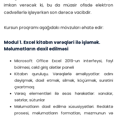
imkan verəcək ki, bu da müasir ofisdə elektron
cədvəllərlə işləyərkən son dərəcə vacibdir.
Kursun proqramı aşağıdakı mövzuları əhatə edir:
Modul 1. Excel kitabın vərəqləri ilə işləmək.
Məlumatların daxil edilməsi
Microsoft Office Excel 2019-un interfeysi, fayl
bölməsi, cəld giriş alətlər paneli
Kitabın quruluşu. Vərəqlərlə əməliyyatlar: adını
dəyişmək, daxil etmək, silmək, köçürmək, surətini
çıxartmaq
Vərəq elementləri ilə əsas hərəkətlər: xanalar,
sətırlar, sütunlar
Məlumatların daxil edilmə xüsusiyyətləri. Redaktə
prosesi, məlumatların formatları, məzmunun və