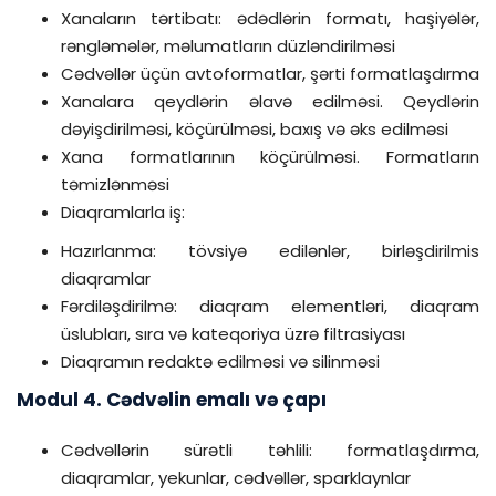
Xanaların tərtibatı: ədədlərin formatı, haşiyələr,
rəngləmələr, məlumatların düzləndirilməsi
Cədvəllər üçün avtoformatlar, şərti formatlaşdırma
Xanalara qeydlərin əlavə edilməsi. Qeydlərin
dəyişdirilməsi, köçürülməsi, baxış və əks edilməsi
Xana formatlarının köçürülməsi. Formatların
təmizlənməsi
Diaqramlarla iş:
Hazırlanma: tövsiyə edilənlər, birləşdirilmis
diaqramlar
Fərdiləşdirilmə: diaqram elementləri, diaqram
üslubları, sıra və kateqoriya üzrə filtrasiyası
Diaqramın redaktə edilməsi və silinməsi
Modul 4. Cədvəlin emalı və çapı
Cədvəllərin sürətli təhlili: formatlaşdırma,
diaqramlar, yekunlar, cədvəllər, sparklaynlar