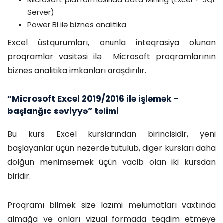
Server)
Power BI ilə biznes analitika
Excel üstqurumları, onunla inteqrasiya olunan
proqramlar vasitəsi ilə Microsoft proqramlarının
biznes analitika imkanları araşdırılır.
“Microsoft Excel 2019/2016 ilə işləmək –
başlanğıc səviyyə” təlimi
Bu kurs Excel kurslarından birincisidir, yeni
başlayanlar üçün nəzərdə tutulub, digər kursları daha
dolğun mənimsəmək üçün vacib olan iki kursdan
biridir.
Proqramı bilmək sizə lazımi məlumatları vaxtında
almağa və onları vizual formada təqdim etməyə