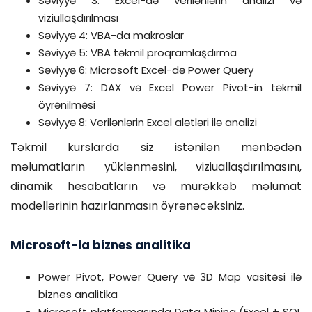
Səviyyə 3: Excel-də verilənlərin analizi və
viziullaşdırılması
Səviyyə 4: VBA-da makroslar
Səviyyə 5: VBA təkmil proqramlaşdırma
Səviyyə 6: Microsoft Excel-də Power Query
Səviyyə 7: DAX və Excel Power Pivot-in təkmil
öyrənilməsi
Səviyyə 8: Verilənlərin Excel alətləri ilə analizi
Təkmil kurslarda siz istənilən mənbədən
məlumatların yüklənməsini, viziuallaşdırılmasını,
dinamik hesabatların və mürəkkəb məlumat
modellərinin hazırlanmasın öyrənəcəksiniz.
Microsoft-la biznes analitika
Power Pivot, Power Query və 3D Map vasitəsi ilə
biznes analitika
Microsoft platformasında Data Mining (Excel + SQL