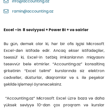
info@accounting.az
ramin@accounting.az
Excel –in 8 səviyyəsi + Power BI + və sairlər
Bu gün, demək olar ki, hər bir ofis işçisi Microsoft
Excel-dən istifadə edir. Ancaq əksər istifadəçilər,
təəssüf ki, Excel-in tətbiq imkanlarının miqyasını
təsəvvür belə etmirlər. “Accounting.az” konsaltinq
şirkətinin “Excel təlimi” kurslarında siz elektron
cədvəllər, düsturlar, diaqramlar və s. ilə peşəkar
şəkildə işləməyi öyrənəcəksinz.
“Accounting.az” Microsoft Excel üzrə baza və daha
yüksək səviyyə 10-dan çox proqram və kurslar