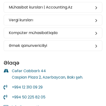
Mühasibat kursları | Accounting.Az
Vergi kursları
Kompüter mühasibatlıqda
Əmək qanunvericiliyi
Əlaqə
Cəfər Cabbarlı 44
Caspian Plaza 2, Azərbaycan, Bakı şəh.
+994 12 310 09 29
+994 50 225 82 05