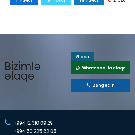
Paylaş
Paylaş
Paylaş
Əlaqə
Bizimlə
Whatsapp-la əlaqə
əlaqə
Zəng edin
+994 12 310 09 29
+994 50 225 82 05