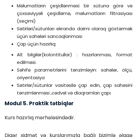
Məlumatların çeşidlənməsi: bir sütuna görə və
çoxsəviyyəli çeşidləmə, məlumatların filtrasiyası
(seçimi)
Sətirləri/sütunları ekranda daimi olaraq göstərmək
üçün sahələri sancaqlanması
Çap üçün hazırlıq:
Alt bilgilər(kolontitullar) : hazırlanması, format
edilməsi.
Səhifə parametrlərini tənzimləyin: sahələr, ölçü,
oriyentasiya
Sətırlər/sütunlar vasitəsilə çap edin, çap sahəsini
tənzimlənməsi ,cədvəl və diaqramları çapı
Modul 5. Praktik tətbiqlər
Kurs hazırlıq mərhələsindədir.
Digər xidmət və kurslarımızla bağlı bizimlə əlaqə