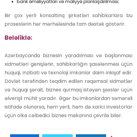
bank əməliyyatları və maliyyə planlaşdırılması;
Bir çox yerli konsaltinq şirkətləri sahibkarlara bu
proseslərin hər mərhələsində tam dəstək göstərir.
Beləliklə:
Azərbaycanda biznesin yaradılması və başlanması
xidmətləri genişlənir, sahibkarlığın şaxələnməsi üçün
hüquqi, inzibati və texnoloji imkanlar daim inkişaf edir.
Dövlət tərəfindən təqdim edilən rəqəmsal xidmətlər
və hüquqi şərait, biznes qurmaq istəyən şəxslər üçün
əlverişli mühit yaradır. Əgər bu imkanlardan səmərəli
istifadə olunarsa, həm yerli, həm də xarici investorlar
üçün ölkə cəlbedici biznes məkanına çevrilə bilər.