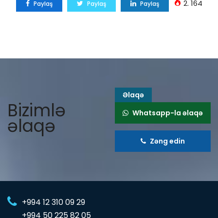
2. 164
Paylaş
Paylaş
Paylaş
Əlaqə
Bizimlə
Whatsapp-la əlaqə
əlaqə
Zəng edin
+994 12 310 09 29
+994 50 225 82 05