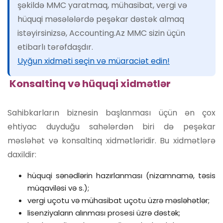
şəkildə MMC yaratmaq, mühasibat, vergi və
hüquqi məsələlərdə peşəkar dəstək almaq
istəyirsinizsə, Accounting.Az MMC sizin üçün
etibarlı tərəfdaşdır.
Uyğun xidməti seçin və müaraciət edin!
Konsaltinq və hüquqi xidmətlər
Sahibkarların biznesin başlanması üçün ən çox
ehtiyac duyduğu sahələrdən biri də peşəkar
məsləhət və konsaltinq xidmətləridir. Bu xidmətlərə
daxildir:
hüquqi sənədlərin hazırlanması (nizamnamə, təsis
müqaviləsi və s.);
vergi uçotu və mühasibat uçotu üzrə məsləhətlər;
lisenziyaların alınması prosesi üzrə dəstək;