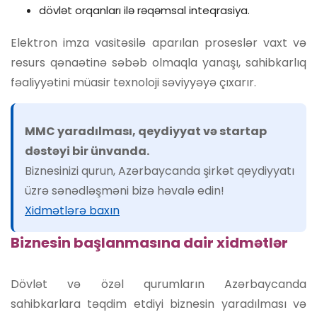
dövlət orqanları ilə rəqəmsal inteqrasiya.
Elektron imza vasitəsilə aparılan proseslər vaxt və
resurs qənaətinə səbəb olmaqla yanaşı, sahibkarlıq
fəaliyyətini müasir texnoloji səviyyəyə çıxarır.
MMC yaradılması, qeydiyyat və startap
dəstəyi bir ünvanda.
Biznesinizi qurun, Azərbaycanda şirkət qeydiyyatı
üzrə sənədləşməni bizə həvalə edin!
Xidmətlərə baxın
Biznesin başlanmasına dair xidmətlər
Dövlət və özəl qurumların Azərbaycanda
sahibkarlara təqdim etdiyi biznesin yaradılması və