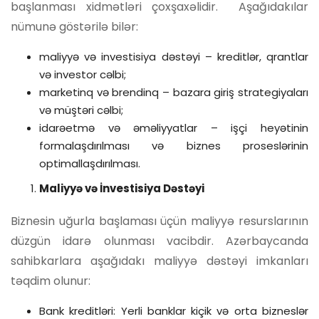
başlanması xidmətləri çoxşaxəlidir. Aşağıdakılar
nümunə göstərilə bilər:
maliyyə və investisiya dəstəyi – kreditlər, qrantlar
və investor cəlbi;
marketinq və brendinq – bazara giriş strategiyaları
və müştəri cəlbi;
idarəetmə və əməliyyatlar – işçi heyətinin
formalaşdırılması və biznes proseslərinin
optimallaşdırılması.
Maliyyə və İnvestisiya Dəstəyi
Biznesin uğurla başlaması üçün maliyyə resurslarının
düzgün idarə olunması vacibdir. Azərbaycanda
sahibkarlara aşağıdakı maliyyə dəstəyi imkanları
təqdim olunur:
Bank kreditləri: Yerli banklar kiçik və orta bizneslər