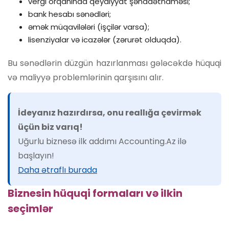
vergi orqanında qeydiyyat şəhadətnaməsi;
bank hesabı sənədləri;
əmək müqavilələri (işçilər varsa);
lisenziyalar və icazələr (zərurət olduqda).
Bu sənədlərin düzgün hazırlanması gələcəkdə hüquqi
və maliyyə problemlərinin qarşısını alır.
İdeyanız hazırdırsa, onu reallığa çevirmək
üçün biz varıq!
Uğurlu biznesə ilk addımı Accounting.Az ilə
başlayın!
Daha ətraflı burada
Biznesin hüquqi formaları və ilkin
seçimlər