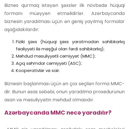
Biznes qurmaq istəyən şəxslər ilk növbədə hüquqi
formanı müəyyən etməlidirlər. Azərbaycanda
biznesin yaradılması üçün ən geniş yayılmış formalar
aşağıdakılardır:
Fiziki şəxs (hüquqi şəxs yaratmadan sahibkarlıq
fəaliyyəti ilə məşğul olan fərdi sahibkarlıq);
Məhdud məsuliyyətli cəmiyyət (MMC);
Açıq səhmdar cəmiyyəti (ASC);
Kooperativlər və sair.
Biznesin başlanması üçün ən çox seçilən forma MMC-
dir. Bunun əsas səbəbi, onun yaradılma prosedurunun
asan və məsuliyyətin məhdud olmasıdır.
Azərbaycanda MMC necə yaradılır?