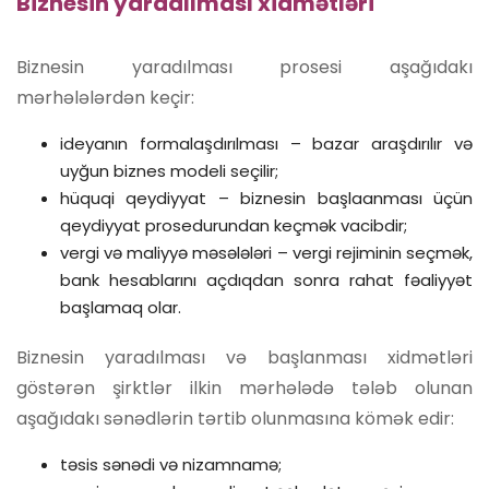
Biznesin yaradılması xidmətləri
Biznesin yaradılması prosesi aşağıdakı
mərhələlərdən keçir:
ideyanın formalaşdırılması – bazar araşdırılır və
uyğun biznes modeli seçilir;
hüquqi qeydiyyat – biznesin başlaanması üçün
qeydiyyat prosedurundan keçmək vacibdir;
vergi və maliyyə məsələləri – vergi rejiminin seçmək,
bank hesablarını açdıqdan sonra rahat fəaliyyət
başlamaq olar.
Biznesin yaradılması və başlanması xidmətləri
göstərən şirktlər ilkin mərhələdə tələb olunan
aşağıdakı sənədlərin tərtib olunmasına kömək edir:
təsis sənədi və nizamnamə;