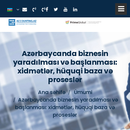
Azərbaycanda biznesin
yaradılması və başlanması:
xidmətlər, hüquqi baza və
proseslər
Ana səhifə
Ümumi
Azərbaycanda biznesin yaradılması və
başlanması: xidmətlər, hüquqi baza və
proseslər