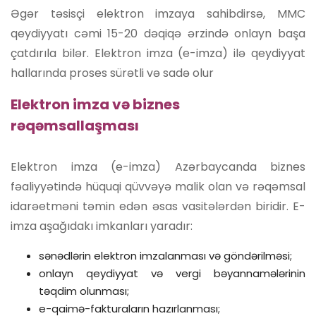
Əgər təsisçi elektron imzaya sahibdirsə, MMC
qeydiyyatı cəmi 15-20 dəqiqə ərzində onlayn başa
çatdırıla bilər. Elektron imza (e-imza) ilə qeydiyyat
hallarında proses sürətli və sadə olur
Elektron imza və biznes
rəqəmsallaşması
Elektron imza (e-imza) Azərbaycanda biznes
fəaliyyətində hüquqi qüvvəyə malik olan və rəqəmsal
idarəetməni təmin edən əsas vasitələrdən biridir. E-
imza aşağıdakı imkanları yaradır:
sənədlərin elektron imzalanması və göndərilməsi;
onlayn qeydiyyat və vergi bəyannamələrinin
təqdim olunması;
e-qaimə-fakturaların hazırlanması;