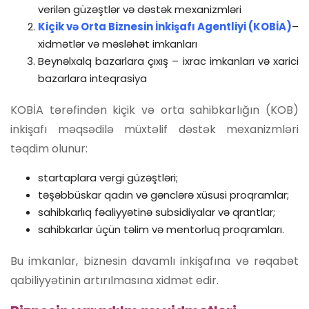
verilən güzəştlər və dəstək mexanizmləri
Kiçik və Orta Biznesin İnkişafı Agentliyi (KOBİA)
–
xidmətlər və məsləhət imkanları
Beynəlxalq bazarlara çıxış – ixrac imkanları və xarici
bazarlara inteqrasiya
KOBİA tərəfindən kiçik və orta sahibkarlığın (KOB)
inkişafı məqsədilə müxtəlif dəstək mexanizmləri
təqdim olunur:
startaplara vergi güzəştləri;
təşəbbüskar qadın və gənclərə xüsusi proqramlar;
sahibkarlıq fəaliyyətinə subsidiyalar və qrantlar;
sahibkarlar üçün təlim və mentorluq proqramları.
Bu imkanlar, biznesin davamlı inkişafına və rəqabət
qabiliyyətinin artırılmasına xidmət edir.