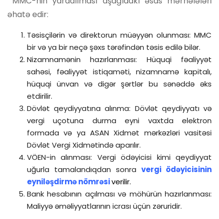
MMC-nin yaradılması aşağıdakı əsas mərhələləri
əhatə edir:
Təsisçilərin və direktorun müəyyən olunması: MMC
bir və ya bir neçə şəxs tərəfindən təsis edilə bilər.
Nizamnamənin hazırlanması: Hüquqi fəaliyyət
sahəsi, fəaliyyət istiqaməti, nizamnamə kapitalı,
hüquqi ünvan və digər şərtlər bu sənəddə əks
etdirilir.
Dövlət qeydiyyatına alınma: Dövlət qeydiyyatı və
vergi uçotuna durma eyni vaxtda elektron
formada və ya ASAN Xidmət mərkəzləri vasitəsi
Dövlət Vergi Xidmətində aparılır.
VÖEN-in alınması: Vergi ödəyicisi kimi qeydiyyat
uğurla tamalandıqdan sonra
vergi ödəyicisinin
eyniləşdirmə nömrəsi
verilir.
Bank hesabının açılması və möhürün hazırlanması:
Maliyyə əməliyyatlarının icrası üçün zəruridir.