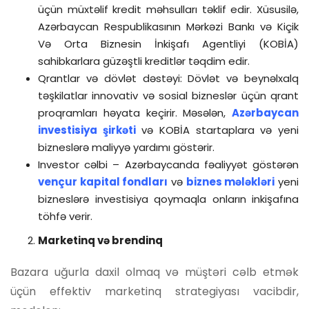
üçün müxtəlif kredit məhsulları təklif edir. Xüsusilə,
Azərbaycan Respublikasının Mərkəzi Bankı və Kiçik
Və Orta Biznesin İnkişafı Agentliyi (KOBİA)
sahibkarlara güzəştli kreditlər təqdim edir.
Qrantlar və dövlət dəstəyi: Dövlət və beynəlxalq
təşkilatlar innovativ və sosial bizneslər üçün qrant
proqramları həyata keçirir. Məsələn,
Azərbaycan
investisiya şirkəti
və KOBİA startaplara və yeni
bizneslərə maliyyə yardımı göstərir.
Investor cəlbi – Azərbaycanda fəaliyyət göstərən
vençur kapital fondları
və
biznes mələkləri
yeni
bizneslərə investisiya qoymaqla onların inkişafına
töhfə verir.
Marketinq və brendinq
Bazara uğurla daxil olmaq və müştəri cəlb etmək
üçün effektiv marketinq strategiyası vacibdir,