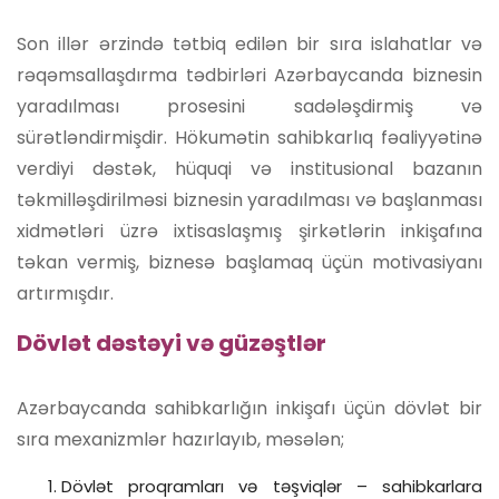
Son illər ərzində tətbiq edilən bir sıra islahatlar və
rəqəmsallaşdırma tədbirləri Azərbaycanda biznesin
yaradılması prosesini sadələşdirmiş və
sürətləndirmişdir. Hökumətin sahibkarlıq fəaliyyətinə
verdiyi dəstək, hüquqi və institusional bazanın
təkmilləşdirilməsi biznesin yaradılması və başlanması
xidmətləri üzrə ixtisaslaşmış şirkətlərin inkişafına
təkan vermiş, biznesə başlamaq üçün motivasiyanı
artırmışdır.
Dövlət dəstəyi və güzəştlər
Azərbaycanda sahibkarlığın inkişafı üçün dövlət bir
sıra mexanizmlər hazırlayıb, məsələn;
Dövlət proqramları və təşviqlər – sahibkarlara