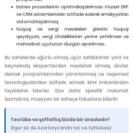
biznes proseslərinin optimallaşdırılması: müasir ERP
və CRM sistemlərindən istifadə edərək əməliyyatları
avtomatlaşdırmaq.
hüquqi və vergi məsələləri: şirkətin hüquqi
qeydiyyatı, vergi öhdəliklərinin yerinə yetirilməsi və
mühasibat uçotunun düzgün aparılması.
Bu sahələrdə uğurlu olmaq üçün sahibkarlar yerli və
beynəlxalq ekspertlərdən məsləhət almaq, dövlət
dəstək proqramlarından yararlanmaq və rəqəmsal
texnologiyalardan istifadə etmək kimi imkanlardan
faydalana bilərlər. Sizə daha spesifik məlumat
lazımdırsa, müəyyən bir sahəyə fokuslana bilərik!
Təcrübə və şəffaflıq bizdə bir aradadır!
Əgər siz də Azərbaycanda tez və təhlükəsiz