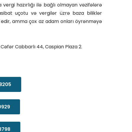
 vergi hazırlığı ilə bağlı olmayan vəzifələrə
sibat uçotu və vergilər üzrə baza biliklər
dr edir, amma çox az adam onları öyrənməyə
 Cəfər Cabbarlı 44, Caspian Plaza 2.
8205
0929
3798