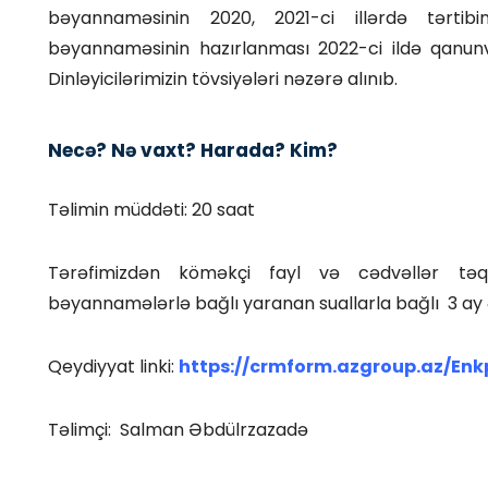
bəyannaməsinin 2020, 2021-ci illərdə tərtib
bəyannaməsinin hazırlanması 2022-ci ildə qanunveri
Dinləyicilərimizin tövsiyələri nəzərə alınıb.
Necə? Nə vaxt? Harada? Kim?
Təlimin müddəti: 20 saat
Tərəfimizdən köməkçi fayl və cədvəllər təq
bəyannamələrlə bağlı yaranan suallarla bağlı 3 ay 
Qeydiyyat linki:
https://crmform.azgroup.az/E
Təlimçi: Salman Əbdülrzazadə