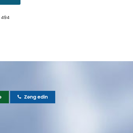
 494
ə
Zəng edin