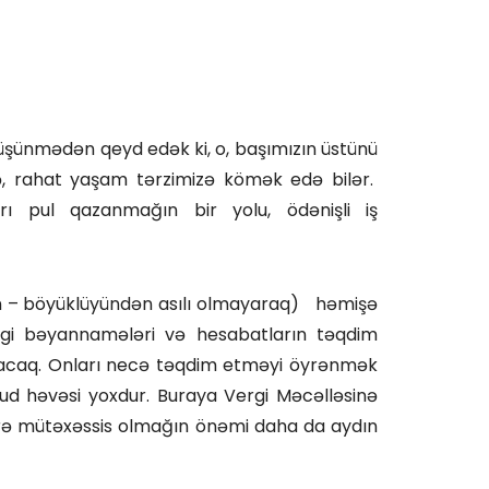
 düşünmədən qeyd edək ki, o, başımızın üstünü
, rahat yaşam tərzimizə kömək edə bilər.
rı pul qazanmağın bir yolu, ödənişli iş
ndən – böyüklüyündən asılı olmayaraq) həmişə
rgi bəyannamələri və hesabatların təqdim
olacaq. Onları necə təqdim etməyi öyrənmək
axud həvəsi yoxdur. Buraya Vergi Məcəlləsinə
 üzrə mütəxəssis olmağın önəmi daha da aydın