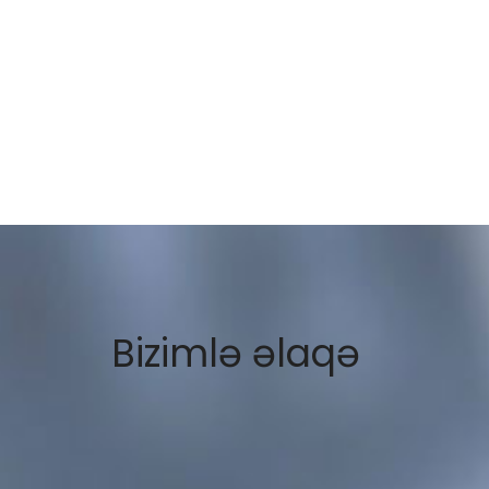
Bizimlə əlaqə