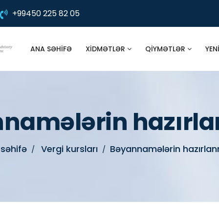
+99450 225 82 05
ANA SƏHIFƏ
XIDMƏTLƏR
QIYMƏTLƏR
YEN
namələrin hazırl
səhifə
Vergi kursları
Bəyannamələrin hazırla