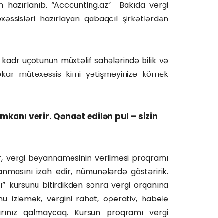
n hazırlanıb. “Accounting.az” Bakıda vergi
xəssisləri hazırlayan qabaqcıl şirkətlərdən
i kadr uçotunun müxtəlif sahələrində bilik və
əkar mütəxəssis kimi yetişməyinizə kömək
imkanı verir. Qənaət edilən pul – sizin
alır, vergi bəyannaməsinin verilməsi proqramı
nmasını izah edir, nümunələrdə göstəririk.
” kursunu bitirdikdən sonra vergi orqanına
izləmək, vergini rahat, operativ, habelə
rınız qalmaycaq. Kursun proqramı vergi