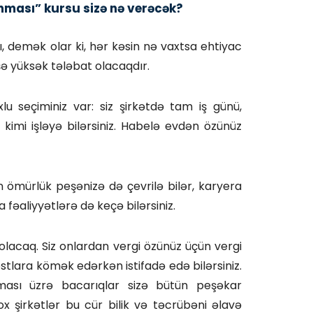
nması” kursu sizə nə verəcək?
, demək olar ki, hər kəsin nə vaxtsa ehtiyac
şə yüksək tələbat olacaqdır.
xlu seçiminiz var: siz şirkətdə tam iş günü,
imi işləyə bilərsiniz. Habelə evdən özünüz
n ömürlük peşənizə də çevrilə bilər, karyera
a fəaliyyətlərə də keçə bilərsiniz.
olacaq. Siz onlardan vergi özünüz üçün vergi
stlara kömək edərkən istifadə edə bilərsiniz.
ması üzrə bacarıqlar sizə bütün peşəkar
çox şirkətlər bu cür bilik və təcrübəni əlavə