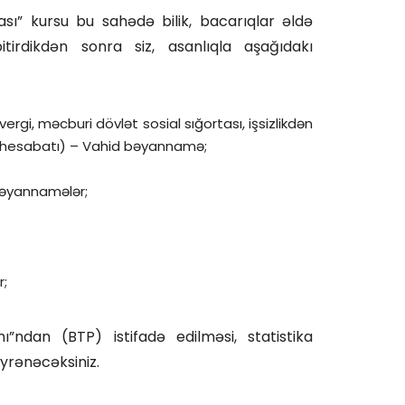
ı” kursu bu sahədə bilik, bacarıqlar əldə
tirdikdən sonra siz, asanlıqla aşağıdakı
gi, məcburi dövlət sosial sığortası, işsizlikdən
i (hesabatı) – Vahid bəyannamə;
bəyannamələr;
r;
ndan (BTP) istifadə edilməsi, statistika
öyrənəcəksiniz.