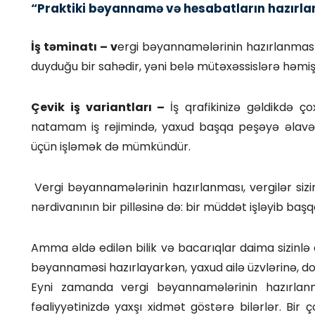
“Praktiki bəyannamə və hesabatların hazırla
İş təminatı – v
ergi bəyannamələrinin hazırlanması
duyduğu bir sahədir, yəni belə mütəxəssislərə həmi
Çevik iş variantları –
İş qrafikinizə gəldikdə ço
natamam iş rejimində, yaxud başqa peşəyə əlavə k
üçün işləmək də mümkündür.
Vergi bəyannamələrinin hazırlanması, vergilər sizi
nərdivanının bir pilləsinə də: bir müddət işləyib başq
Amma əldə edilən bilik və bacarıqlar daima sizinlə 
bəyannaməsi hazırlayarkən, yaxud ailə üzvlərinə, do
Eyni zamanda vergi bəyannamələrinin hazırlan
fəaliyyətinizdə yaxşı xidmət göstərə bilərlər. Bir 