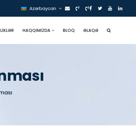
Azərbaycan
ILIKLƏR
HAQQIMIZDA
BLOQ
ƏLAQƏ
anması
nması