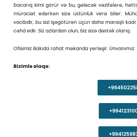
bacarıq kimi görür və bu, gələcək vəzifələrə, hətta
müraciət edərkən sizə üstünlük verə bilər. Müha
vacibdir, bu sizi işəgötürən üçün daha maraqlı ka
cəhd edir. Siz azlardan olun, biz sizə dəstək olarıq.
Ofisimiz Bakıda rahat məkanda yerləşir. Ünvanımız:
Bizimlə əlaqə:
+99450225
+99412310
+99412598