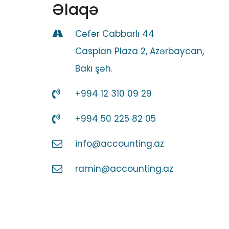
Əlaqə
Cəfər Cabbarlı 44
Caspian Plaza 2, Azərbaycan,
Bakı şəh.
+994 12 310 09 29
+994 50 225 82 05
info@accounting.az
ramin@accounting.az