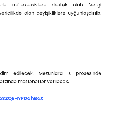
ində mütəxəssislərə dəstək olub. Vergi
cilikdə olan dəyişikliklərə uyğunlaşdırılb.
dim ediləcək. Məzunlara iş prosesində
ərzində məsləhətlər veriləcək.
nkpSZQEHYFDdhBcX