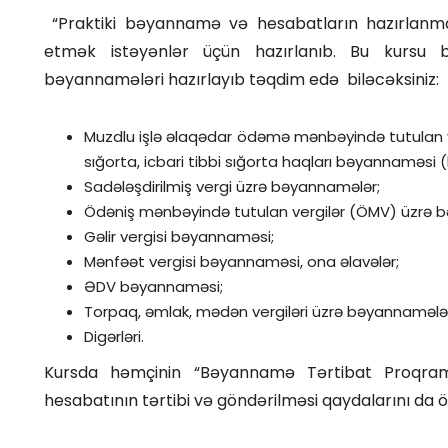
“Praktiki bəyannamə və hesabatların hazırlanmas
etmək istəyənlər üçün hazırlanıb. Bu kursu bi
bəyannamələri hazırlayıb təqdim edə biləcəksiniz:
Muzdlu işlə əlaqədar ödəmə mənbəyində tutulan ver
sığorta, icbari tibbi sığorta haqları bəyannaməs
Sadələşdirilmiş vergi üzrə bəyannamələr;
Ödəniş mənbəyində tutulan vergilər (ÖMV) üzrə 
Gəlir vergisi bəyannaməsi;
Mənfəət vergisi bəyannaməsi, ona əlavələr;
ƏDV bəyannaməsi;
Torpaq, əmlak, mədən vergiləri üzrə bəyannamələ
Digərləri.
Kursda həmçinin “Bəyannamə Tərtibat Proqramı”
hesabatının tərtibi və göndərilməsi qaydalarını da 