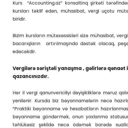
Kurs “Accounting.az” konsaltinq şirkəti tərəfində
kursları təklif edən, mühasibat, vergi uçotu mütə
biridir.
Bizim kursların mütəxəssisləri sizə mühasibat, verg
bacarıqların artırılmaşında dəstək olacaq, peş
edəcəkdir.
Vergilərə səriştəli yanaşma , gəlirlərə qənaət 
qazancınızdır.
Hər il vergi qanunvericiliyi dəyişikliklərə məruz q
yenilənir. Kursda biz bəyannamələrin necə hazırla
“Praktiki bəyannamə və hesabatların hazırlanması
bəyannamə göndərmək, onun yoxlanma statusunu 
təhlükəsiz şəkildə necə ödəmək barədə sualla