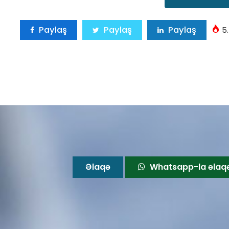
Paylaş
Paylaş
Paylaş
5.
Əlaqə
Whatsapp-la əlaq