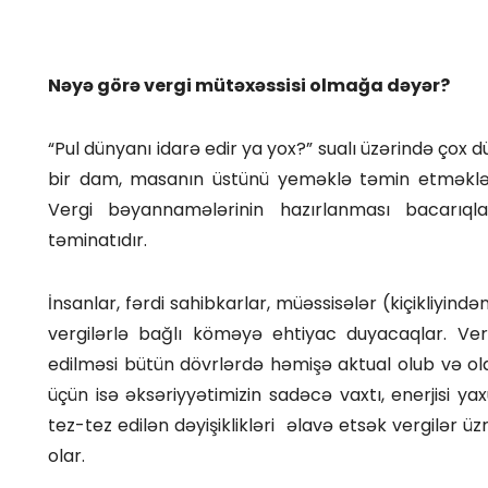
Nəyə görə vergi mütəxəssisi olmağa dəyər?
“Pul dünyanı idarə edir ya yox?” sualı üzərində çox
bir dam, masanın üstünü yeməklə təmin etməklə
Vergi bəyannamələrinin hazırlanması bacarıqla
təminatıdır.
İnsanlar, fərdi sahibkarlar, müəssisələr (kiçikliyi
vergilərlə bağlı köməyə ehtiyac duyacaqlar. Ve
edilməsi bütün dövrlərdə həmişə aktual olub və 
üçün isə əksəriyyətimizin sadəcə vaxtı, enerjisi y
tez-tez edilən dəyişiklikləri əlavə etsək vergilər
olar.