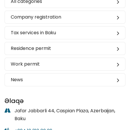
All categories
Company registration
Tax services in Baku
Residence permit
Work permit
News
Əlaqə
Jafar Jabbarli 44, Caspian Plaza, Azerbaijan,
Baku