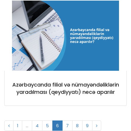
Azərbaycanda filial və nümayəndəliklərin
yaradılması (qeydiyyatı) necə aparılır
Previous
Next
1
…
4
5
6
7
8
9