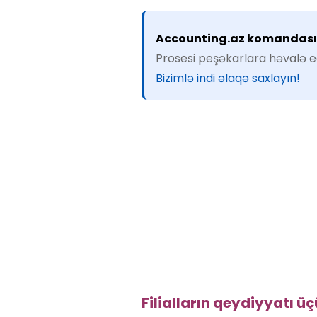
Accounting.az komandası si
Prosesi peşəkarlara həvalə ed
Bizimlə indi əlaqə saxlayın!
Filialların qeydiyyatı üç