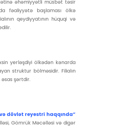
yətinə əhəmiyyətli müsbət təsir
nda fəaliyyətə başlaması ölkə
ialının qeydiyyatının hüquqi və
ilir.
əxsin yerləşdiyi ölkədən kənarda
an struktur bölməsidir. Filialın
əsas şərtdir.
 və dövlət reyestri haqqında
”
ləsi, Gömrük Məcəlləsi və digər