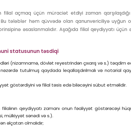
n filial açmaq üçün müraciət etdiyi zaman qarşılaşdığı
ir. Bu tələblər həm qüvvədə olan qanunvericiliyə uyğun
insipinə əsaslanmalıdır. Aşağıda filial qeydiyyatı üçün 
nuni statusunun təsdiqi
ədləri (nizamnamə, dövlət reyestrindən çıxarış və s.) təqdim edi
lə nəzərdə tutulmuş qaydada leqallaşdırılmalı və notarial 
yyət göstərdiyini və filial təsis edə biləcəyini sübut etməlidir.
n filialının qeydiyyatı zamanı onun fəaliyyət göstərəcəyi hü
i, mülkiyyət sənədi və s.).
n əlçatan olmalıdır;