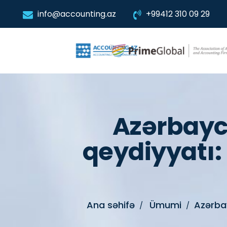
info@accounting.az
+99412 310 09 29
Azərbayca
qeydiyyatı:
Ana səhifə
Ümumi
Azərbay