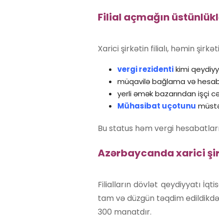
Filial açmağın üstünlükl
Xarici şirkətin filialı, həmin şi
vergi rezidenti
kimi qeydiyy
müqavilə bağlama və hesab
yerli əmək bazarından işçi cəl
Mühasibat uçotunu
müstəq
Bu status həm vergi hesabatları
Azərbaycanda xarici şirk
Filialların dövlət qeydiyyatı İq
tam və düzgün təqdim edildikdə 
300 manatdır.