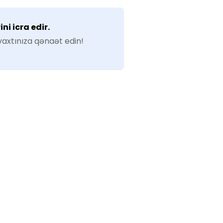
i icra edir.
vaxtınıza qənaət edin!