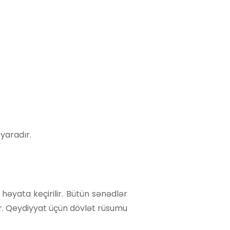
yaradır.
 həyata keçirilir. Bütün sənədlər
ır. Qeydiyyat üçün dövlət rüsumu