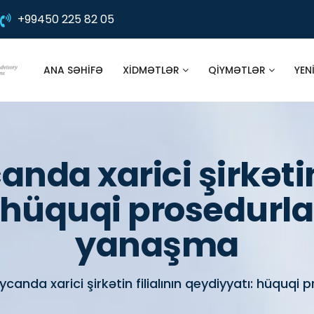
+99450 225 82 05
ANA SƏHIFƏ
XIDMƏTLƏR
QIYMƏTLƏR
YEN
nda xarici şirkətin 
 hüquqi prosedurlar
yanaşma
canda xarici şirkətin filialının qeydiyyatı: hüquqi