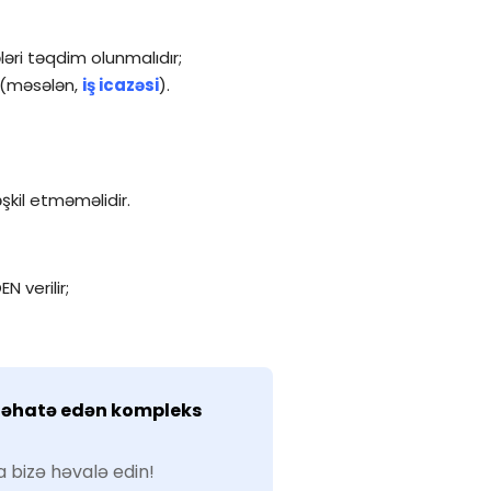
ləri təqdim olunmalıdır;
 (məsələn,
iş icazəsi
).
şkil etməməlidir.
 verilir;
i əhatə edən kompleks
 bizə həvalə edin!