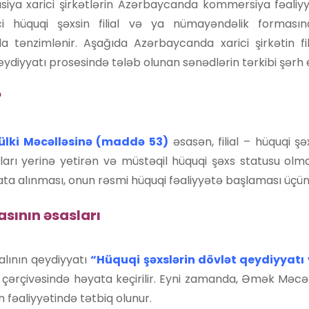
asiya xarici şirkətlərin Azərbaycanda kommersiya fəaliy
ci hüquqi şəxsin filial və ya nümayəndəlik forması
a tənzimlənir. Aşağıda Azərbaycanda xarici şirkətin fil
 qeydiyyatı prosesində tələb olunan sənədlərin tərkibi şərh ed
?
ülki Məcəlləsinə (maddə 53)
əsasən, filial – hüquqi ş
ları yerinə yetirən və müstəqil hüquqi şəxs statusu olmay
a alınması, onun rəsmi hüquqi fəaliyyətə başlaması üçün 
sının əsasları
ialının qeydiyyatı
“Hüquqi şəxslərin dövlət qeydiyyatı
çərçivəsində həyata keçirilir. Eyni zamanda, Əmək Məcəl
n fəaliyyətində tətbiq olunur.