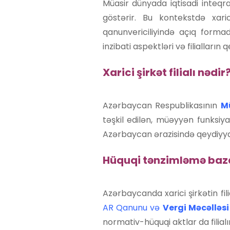
Müasir dünyada iqtisadi inteqr
göstərir. Bu kontekstdə xari
qanunvericiliyində açıq formad
inzibati aspektləri və filialların
Xarici şirkət filialı nədir
Azərbaycan Respublikasının
M
təşkil edilən, müəyyən funksiya
Azərbaycan ərazisində qeydiyyat
Hüquqi tənzimləmə baza
Azərbaycanda xarici şirkətin fil
AR Qanunu və
Vergi Məcəlləsi
normativ-hüquqi aktlar da filialı