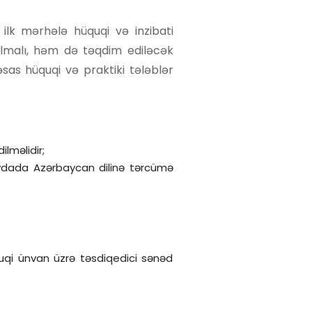
 ilk mərhələ hüquqi və inzibati
 olmalı, həm də təqdim ediləcək
əsas hüquqi və praktiki tələblər
lməlidir;
qaydada Azərbaycan dilinə tərcümə
quqi ünvan üzrə təsdiqedici sənəd