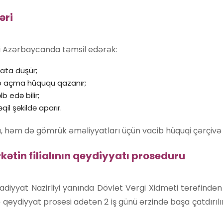
əri
rkəti Azərbaycanda təmsil edərək:
ata düşür;
 açma hüququ qazanır;
b edə bilir;
il şəkildə aparır.
, həm də gömrük əməliyyatları üçün vacib hüquqi çərçivə 
ətin filialının qeydiyyatı proseduru
tisadiyyat Nazirliyi yanında Dövlət Vergi Xidməti tərəfindən
qeydiyyat prosesi adətən 2 iş günü ərzində başa çatdırıl