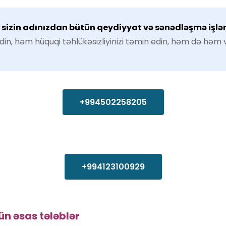
zin adınızdan bütün qeydiyyat və sənədləşmə işlərin
in, həm hüquqi təhlükəsizliyinizi təmin edin, həm də həm 
+994502258205
+994123100929
ün əsas tələblər