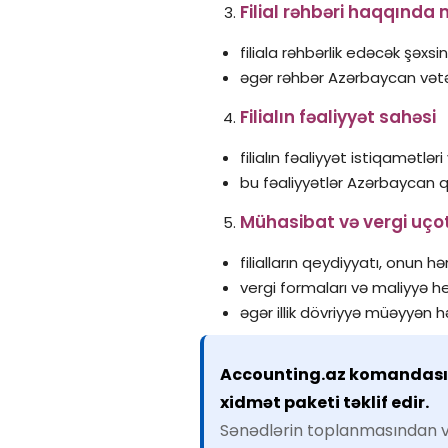
Filial rəhbəri haqqında
filiala rəhbərlik edəcək şəxsi
əgər rəhbər Azərbaycan vətə
Filialın fəaliyyət sahəsi
filialın fəaliyyət istiqamətl
bu fəaliyyətlər Azərbaycan qa
Mühasibat və vergi uçotu
filialların qeydiyyatı, onun
vergi formaları və maliyyə he
əgər illik dövriyyə müəyyən 
Accounting.az komandası fi
xidmət paketi təklif edir.
Sənədlərin toplanmasından v