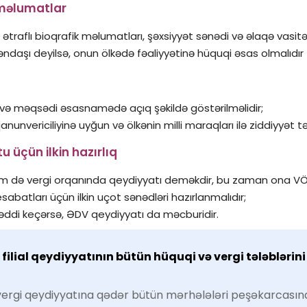
 məlumatlar
n ətraflı bioqrafik məlumatları, şəxsiyyət sənədi və əlaqə vasitə
ndaşı deyilsə, onun ölkədə fəaliyyətinə hüquqi əsas olmalıdır
əri və məqsədi əsasnamədə açıq şəkildə göstərilməlidir;
nunvericiliyinə uyğun və ölkənin milli maraqları ilə ziddiyyət tə
 üçün ilkin hazırlıq
 həm də vergi orqanında qeydiyyatı deməkdir, bu zaman ona VÖEN
sabatları üçün ilkin uçot sənədləri hazırlanmalıdır;
həddi keçərsə, ƏDV qeydiyyatı da məcburidir.
lial qeydiyyatının bütün hüquqi və vergi tələblərin
ergi qeydiyyatına qədər bütün mərhələləri peşəkarcasına