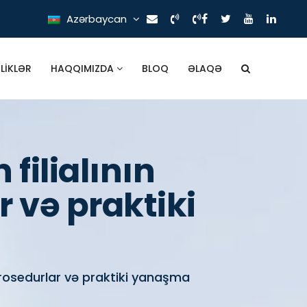
Azərbaycan
ILIKLƏR
HAQQIMIZDA
BLOQ
ƏLAQƏ
filialının
 və praktiki
 prosedurlar və praktiki yanaşma