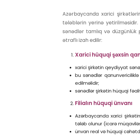
Azərbaycanda xarici şirkətləri
tələblərin yerinə yetirilməsid
sənədlər tamlıq və düzgünlük pr
ətraflı izah edilir:
Xarici hüquqi şəxsin qa
xarici şirkətin qeydiyyat sən
bu sənədlər qanunvericilik
edilməlidir;
sənədlər şirkətin hüquqi fəali
Filialın hüquqi ünvanı
Azərbaycanda xarici şirkəti
tələb olunur (icarə müqaviləs
ünvan real və hüquqi cəhətdə