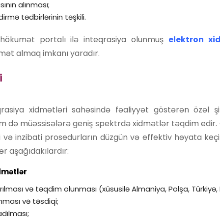
ının alınması;
rmə tədbirlərinin təşkili.
ökumət portalı ilə inteqrasiya olunmuş
elektron xi
idmət almaq imkanı yaradır.
i
asiya xidmətləri sahəsində fəaliyyət göstərən özəl şi
həm də müəssisələrə geniş spektrdə xidmətlər təqdim edir
 və inzibati prosedurların düzgün və effektiv həyata keç
ər aşağıdakılardır:
dmətlər
dırılması və təqdim olunması (xüsusilə Almaniya, Polşa, Türkiy
nması və təsdiqi;
adılması;