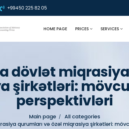
+99450 225 82 05
HOME PAGE
PRICES
SERVICES
 dövlət miqrasiya
a şirkətləri: mövc
perspektivləri
Main page
All categories
siya qurumları və özəl miqrasiya şirkətləri: mövcu