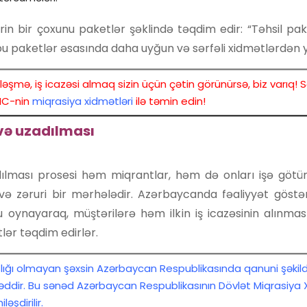
ərin bir çoxunu paketlər şəklində təqdim edir: “Təhsil pak
r bu paketlər əsasında daha uyğun və sərfəli xidmətlərdən ya
əşmə, iş icazəsi almaq sizin üçün çətin görünürsə, biz varıq! Sə
MC-nin
miqrasiya xidmətləri
ilə təmin edin!
 və uzadılması
adılması prosesi həm miqrantlar, həm də onları işə göt
və zəruri bir mərhələdir. Azərbaycanda fəaliyyət göstər
u oynayaraq, müştərilərə həm ilkin iş icazəsinin alınm
ər təqdim edirlər.
şlığı olmayan şəxsin Azərbaycan Respublikasında qanuni şəkild
dir. Bu sənəd Azərbaycan Respublikasının Dövlət Miqrasiya Xi
şdirilir.