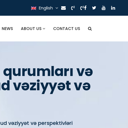
English
NEWS
ABOUT US
CONTACT US
 qurumları və
ud vəziyyət və
d vəziyyət və perspektivləri