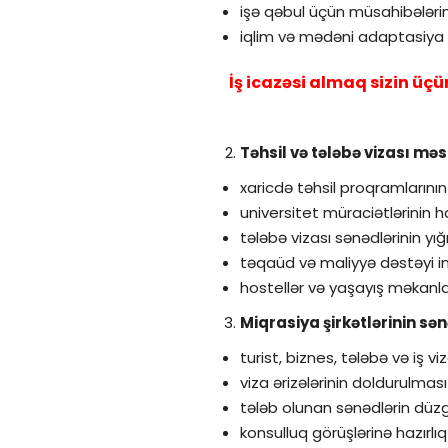
işə qəbul üçün müsahibələrin
iqlim və mədəni adaptasiya ü
İş icazəsi almaq sizin üçü
Təhsil və tələbə vizası məs
xaricdə təhsil proqramlarının 
universitet müraciətlərinin 
tələbə vizası sənədlərinin yı
təqaüd və maliyyə dəstəyi i
hostellər və yaşayış məkanları
Miqrasiya şirkətlərinin sə
turist, biznes, tələbə və iş v
viza ərizələrinin doldurulmas
tələb olunan sənədlərin düz
konsulluq görüşlərinə hazırlı