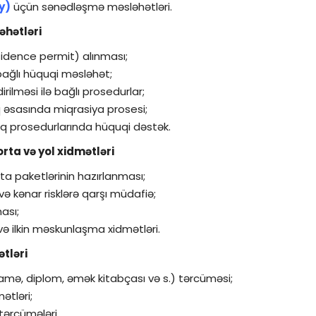
y)
üçün sənədləşmə məsləhətləri.
əhətləri
sidence permit) alınması;
 bağlı hüquqi məsləhət;
ilməsi ilə bağlı prosedurlar;
q əsasında miqrasiya prosesi;
aq prosedurlarında hüquqi dəstək.
orta və yol xidmətləri
a paketlərinin hazırlanması;
 və kənar risklərə qarşı müdafiə;
ası;
ə ilkin məskunlaşma xidmətləri.
tləri
mə, diplom, əmək kitabçası və s.) tərcüməsi;
ətləri;
tərcümələri.