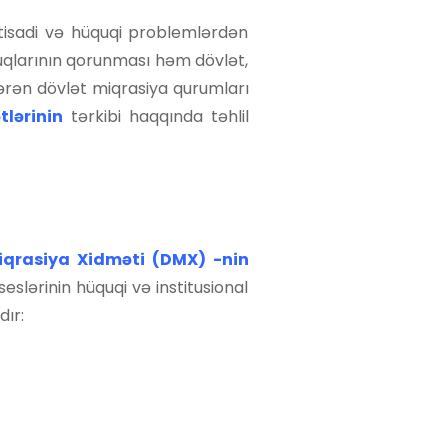
tisadi və hüquqi problemlərdən
quqlarının qorunması həm dövlət,
rən dövlət miqrasiya qurumları
lərinin
tərkibi haqqında təhlil
iqrasiya Xidməti (DMX)
-nin
eslərinin hüquqi və institusional
ır: