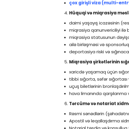
çox girişli viza (multi-entr
Hüquqi və miqrasiya məsl
daimi yaşayış icazəsinin (re
miqrasiya qanunvericiliyi ilə
miqrasiya statusunun dəyişdir
ailə birləşməsi və sponsorlu
deportasiya riski və sığınac
Miqrasiya şirkətlərinin sığ
xaricdə yaşamaq üçün sığort
tibbi sığorta, səfər sığortası
uçuş biletlərinin bronlaşdırılm
hava limanında qarşılanma v
Tərcümə və notariat xidmə
Rəsmi sənədlərin (şəhadətna
Apostil və leqallaşdırma xidm
Notarial təsdiq və konsulluq 