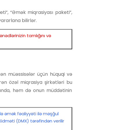
eti”, “Əmək miqrasiyası paketi”,
rarlana bilirlər.
nədlərinizin tamlığını və
ürən müəssisələr üçün hüquqi və
ən özəl miqrasiya şirkətləri bu
asında, həm də onun müddətinin
ə əmək fəaliyyəti ilə məşğul
dməti (DMX) tərəfindən verilir