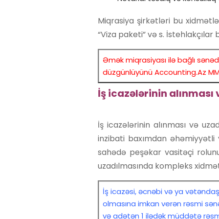
Miqrasiya şirkətləri bu xidmətl
“Viza paketi” və s. İstehlakçıla
Əmək miqrasiyası ilə bağlı sənədl
düzgünlüyünü Accounting.Az M
İş icazələrinin alınması
İş icazələrinin alınması və uz
inzibati baxımdan əhəmiyyətli 
sahədə peşəkar vasitəçi rolun
uzadılmasında kompleks xidmətl
İş icazəsi, əcnəbi və ya vətənda
olmasına imkan verən rəsmi sənəd
və adətən 1 ilədək müddətə rəsmilə