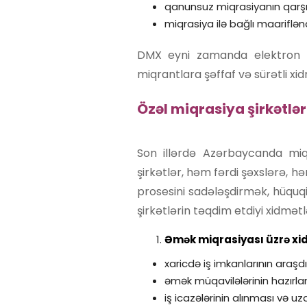
qanunsuz miqrasiyanın qarşıs
miqrasiya ilə bağlı maarifləndi
DMX eyni zamanda elektron h
miqrantlara şəffaf və sürətli x
Özəl miqrasiya şirkətlər
Son illərdə Azərbaycanda miqr
şirkətlər, həm fərdi şəxslərə, 
prosesini sadələşdirmək, hüquqi
şirkətlərin təqdim etdiyi xidmətl
Əmək miqrasiyası üzrə xi
xaricdə iş imkanlarının araş
əmək müqavilələrinin hazırla
iş icazələrinin alınması və uz