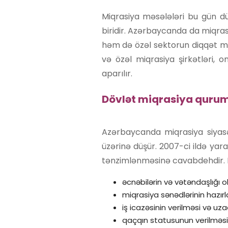
Miqrasiya məsələləri bu gün d
biridir. Azərbaycanda da miqras
həm də özəl sektorun diqqət m
və özəl miqrasiya şirkətləri, o
aparılır.
Dövlət miqrasiya qurum
Azərbaycanda miqrasiya siyasə
üzərinə düşür. 2007-ci ildə yara
tənzimlənməsinə cavabdehdir. Dö
əcnəbilərin və vətəndaşlığı 
miqrasiya sənədlərinin hazır
iş icazəsinin verilməsi və uza
qaçqın statusunun verilməsi