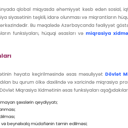
ünyada qlobal miqyasda əhəmiyyət kəsb edən sosial, iq
iya siyasətinin təşkili, idarə olunması və miqrantların hü
ərkəzindədir. Bu məqalədə Azərbaycanda fəaliyyət göstə
nların funksiyaları, hüquqi əsasları və
miqrasiya xidmət
ları
tinin həyata keçirilməsində əsas məsuliyyət
Dövlət M
dılan bu qurum ölkə daxilində və xaricində miqrasiya pros
vlət Miqrasiya Xidmətinin əsas funksiyaları aşağıdakılard
olmayan şəxslərin qeydiyyatı;
lanması;
dılması;
 və beynəlxalq müdafiənin təmin edilməsi;