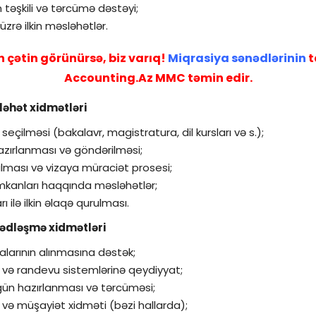
 təşkili və tərcümə dəstəyi;
zrə ilkin məsləhətlər.
n çətin görünürsə, biz varıq!
Miqrasiya sənədlərinin
t
Accounting.Az MMC təmin edir.
ləhət xidmətləri
seçilməsi (bakalavr, magistratura, dil kursları və s.);
hazırlanması və göndərilməsi;
ğılması və vizaya müraciət prosesi;
mkanları haqqında məsləhətlər;
 ilə ilkin əlaqə qurulması.
nədləşmə xidmətləri
izalarının alınmasına dəstək;
ı və randevu sistemlərinə qeydiyyat;
gün hazırlanması və tərcüməsi;
q və müşayiət xidməti (bəzi hallarda);