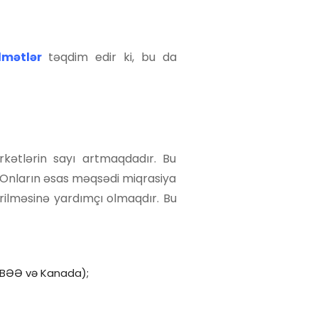
dmətlər
təqdim edir ki, bu da
rkətlərin sayı artmaqdadır. Bu
. Onların əsas məqsədi miqrasiya
irilməsinə yardımçı olmaqdır. Bu
ə, BƏƏ və Kanada);