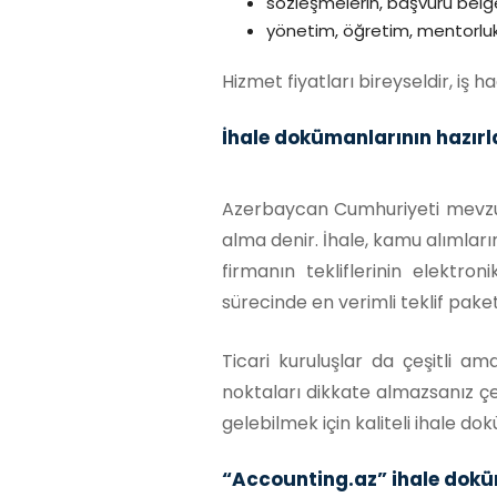
sözleşmelerin, başvuru belge
yönetim, öğretim, mentorluk
Hizmet fiyatları bireyseldir, iş
İhale dokümanlarının hazır
Azerbaycan Cumhuriyeti mevzuat
alma denir. İhale, kamu alımları
firmanın tekliflerinin elektr
sürecinde en verimli teklif paketi 
Ticari kuruluşlar da çeşitli ama
noktaları dikkate almazsanız çe
gelebilmek için kaliteli ihale d
“Accounting.az” ihale doküm