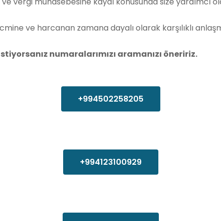
ve vergi muhasebesine kaydı konusunda size yardımcı olab
 hacmine ve harcanan zamana dayalı olarak karşılıklı anlaşm
istiyorsanız numaralarımızı aramanızı öneririz.
+994502258205
+994123100929