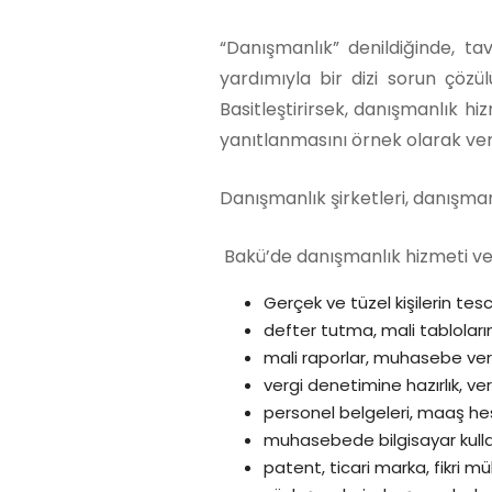
“Danışmanlık” denildiğinde, t
yardımıyla bir dizi sorun çöz
Basitleştirirsek, danışmanlık h
yanıtlanmasını örnek olarak veril
Danışmanlık şirketleri, danışma
Bakü’de danışmanlık hizmeti ver
Gerçek ve tüzel kişilerin tescil
defter tutma, mali tablolar
mali raporlar, muhasebe veril
vergi denetimine hazırlık, ve
personel belgeleri, maaş he
muhasebede bilgisayar kulla
patent, ticari marka, fikri mül