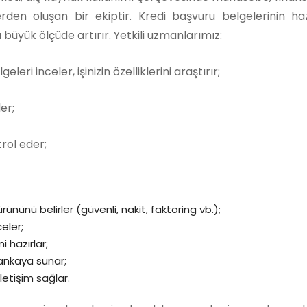
rden oluşan bir ekiptir. Kredi başvuru belgelerinin haz
büyük ölçüde artırır. Yetkili uzmanlarımız:
leri inceler, işinizin özelliklerini araştırır;
er;
rol eder;
rününü belirler (güvenli, nakit, faktoring vb.);
celer;
i hazırlar;
ankaya sunar;
letişim sağlar.