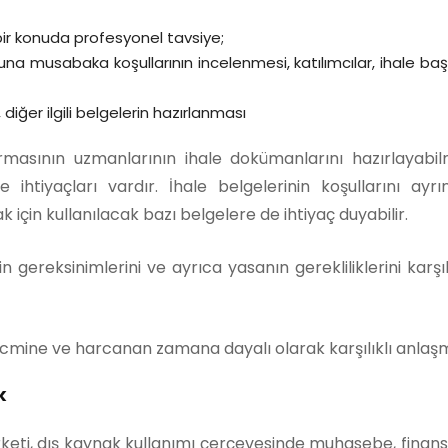
i bir konuda profesyonel tavsiye;
 buna musabaka koşullarının incelenmesi, katılımcılar, ihale b
 diğer ilgili belgelerin hazırlanması
irmasının uzmanlarının ihale dokümanlarını hazırlayabil
htiyaçları vardır. İhale belgelerinin koşullarını ayrın
için kullanılacak bazı belgelere de ihtiyaç duyabilir.
 gereksinimlerini ve ayrıca yasanın gerekliliklerini ka
 hacmine ve harcanan zamana dayalı olarak karşılıklı anlaşm
k
keti, dış kaynak kullanımı çerçevesinde muhasebe, finan