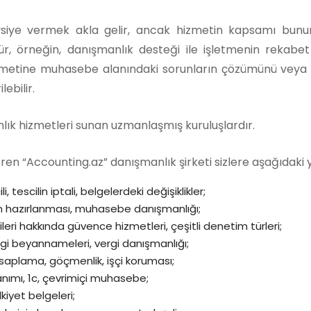
avsiye vermek akla gelir, ancak hizmetin kapsamı bunu
ülür, örneğin, danışmanlık desteği ile işletmenin reka
izmetine muhasebe alanındaki sorunların çözümünü veya ver
ebilir.
nlık hizmetleri sunan uzmanlaşmış kuruluşlardır.
en “Accounting.az” danışmanlık şirketi sizlere aşağıdaki
i, tescilin iptali, belgelerdeki değişiklikler;
ın hazırlanması, muhasebe danışmanlığı;
eri hakkında güvence hizmetleri, çeşitli denetim türleri;
rgi beyannameleri, vergi danışmanlığı;
saplama, göçmenlik, işçi koruması;
nımı, 1c, çevrimiçi muhasebe;
kiyet belgeleri;