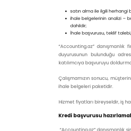
satın alma ile ilgili herhang
ihale belgelerinin analizi –
dahildir;
İhale başvurusu, teklif talebi,
“Accounting.az” danışmanlık f
duyurusunun bulunduğu adrese i
katılımcıya başvuruyu doldurmak 
Çalışmamızın sonucu, müşterinin
ihale belgeleri paketidir.
Hizmet fiyatları bireyseldir, iş
Kredi başvurusu hazırlama
“Accounting.az” danışmanlık şir