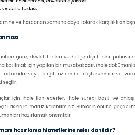
lerinin hazırlanması, envanterleşdirme;
 ve daha fazlası.
 hacmine ve harcanan zamana dayalı olarak karşılıklı anlaşm
lanması
ına göre, devlet fonları ve bütçe dışı fonlar pahasına 
na katılmak için yapılan bir musabakadır. İhale dokümanla
onik ortamda veya kağıt üzerinde oluşturulması ve za
seçilir.
çlar için ihale ilan ederler. İhale süreci basit ve anlaş
şitli risklere maruz kalabilirsiniz. Bunların önüne geçe
okümanları hazırlamak önemlidir.
anı hazırlama hizmetlerine neler dahildir?