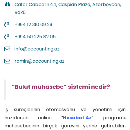
Cafer Cabbarlı 44, Caspian Plaza, Azerbeycan,
Bakü
+994 12 310 09 29
+994 50 225 82 05
info@accounting.az
ramin@accounting.az
“Bulut muhasebe” sistemi nedir?
İş süreçlerinin otomasyonu ve yönetimi için
hazırlanan online “
Hesabat.Az
” programı,
muhasebecinin birçok görevini yerine getirebilen