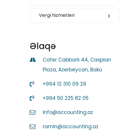
Vergi hizmetleri
Əlaqə
Cafer Cabbarlı 44, Caspian
Plaza, Azerbeycan, Bakü
+994 12 310 09 29
+994 50 225 82 05
info@accounting.az
ramin@accounting.az