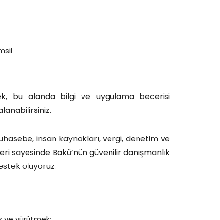
msil
k, bu alanda bilgi ve uygulama becerisi
anabilirsiniz.
uhasebe, insan kaynakları, vergi, denetim ve
ri sayesinde Bakü’nün güvenilir danışmanlık
estek oluyoruz:
k ve yürütmek;