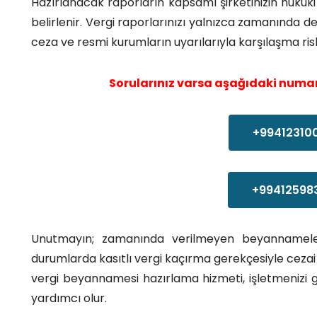
Hazırlanacak raporların kapsamı şirketinizin hukuki
belirlenir. Vergi raporlarınızı yalnızca zamanında
ceza ve resmi kurumların uyarılarıyla karşılaşma risk
Sorularınız varsa aşağıdaki numar
+99412310
+99412598
Unutmayın; zamanında verilmeyen beyannameler
durumlarda kasıtlı vergi kaçırma gerekçesiyle cezai
vergi beyannamesi hazırlama hizmeti, işletmenizi 
yardımcı olur.