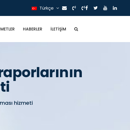
Türkçe
ZMETLER
HABERLER
İLETIŞIM
raporlarının
ti
nması hizmeti