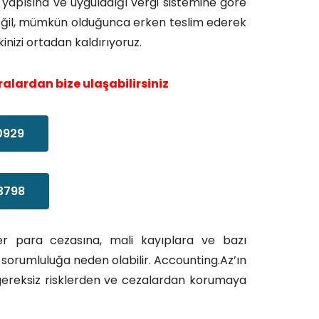
 yapısına ve uyguladığı vergi sistemine göre
 değil, mümkün olduğunca erken teslim ederek
inizi ortadan kaldırıyoruz.
alardan bize ulaşabilirsiniz
0929
3798
 para cezasına, mali kayıplara ve bazı
 sorumluluğa neden olabilir. Accounting.Az’ın
gereksiz risklerden ve cezalardan korumaya