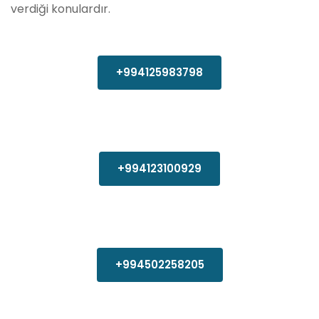
verdiği konulardır.
+994125983798
+994123100929
+994502258205