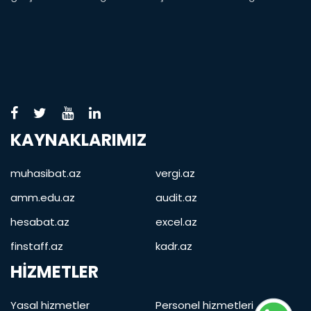
KAYNAKLARIMIZ
muhasibat.az
vergi.az
amm.edu.az
audit.az
hesabat.az
excel.az
finstaff.az
kadr.az
HIZMETLER
Yasal hizmetler
Personel hizmetleri