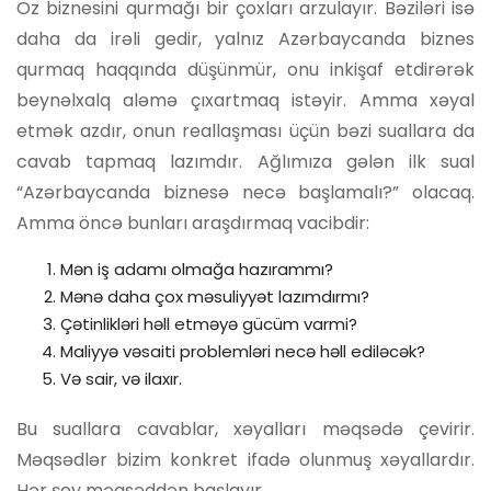
Öz biznesini qurmağı bir çoxları arzulayır. Bəziləri isə
daha da irəli gedir, yalnız Azərbaycanda biznes
qurmaq haqqında düşünmür, onu inkişaf etdirərək
beynəlxalq aləmə çıxartmaq istəyir. Amma xəyal
etmək azdır, onun reallaşması üçün bəzi suallara da
cavab tapmaq lazımdır. Ağlımıza gələn ilk sual
“Azərbaycanda biznesə necə başlamalı?” olacaq.
Amma öncə bunları araşdırmaq vacibdir:
Mən iş adamı olmağa hazırammı?
Mənə daha çox məsuliyyət lazımdırmı?
Çətinlikləri həll etməyə gücüm varmi?
Maliyyə vəsaiti problemləri necə həll ediləcək?
Və sair, və ilaxır.
Bu suallara cavablar, xəyalları məqsədə çevirir.
Məqsədlər bizim konkret ifadə olunmuş xəyallardır.
Hər şey məqsəddən başlayır.