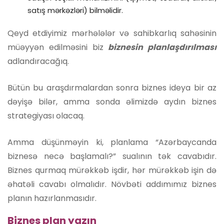
satış mərkəzləri) bilməlidir.
Qeyd etdiyimiz mərhələlər və sahibkarlıq sahəsinin
müəyyən edilməsini biz
biznesin planlaşdırılması
adlandıracağıq.
Bütün bu araşdırmalardan sonra biznes ideya bir az
dəyişə bilər, amma sonda əlimizdə aydın biznes
strategiyası olacaq.
Amma düşünməyin ki, planlama “Azərbaycanda
biznesə necə başlamalı?” sualının tək cavabıdır.
Biznes qurmaq mürəkkəb işdir, hər mürəkkəb işin də
əhatəli cavabı olmalıdır. Növbəti addımımız biznes
planın hazırlanmasıdır.
Biznes plan yazın