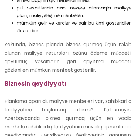
əməkhaqqının qiymətləndirilməsi;
pul vəsaitlərinin axını nəzərə alınmaqla maliyyə
planı, maliyyələşmə mənbələri;
mümkün gəlir və xərclər və sair bu kimi göstəriciləri
əks etdirir.
Yekunda, biznes planda biznes qurmaq üçün tələb
olunan maliyyə resursları, özünü ödəmə müddəti,
qoyulmuş vəsaitlərin geri qayıtma müddəti,
gözlənilən mümkün mənfəət göstərilir.
Biznesin qeydiyyatı
Planlama aparıldı, maliyyə mənbələri var, sahibkarlıq
fəaliyyətinə başlamaq olarmı? Tələsməyin,
Azərbaycanda biznes qurmaq üçün ən vacib
mərhələ sahibkarlıq fəaliyyətinin müvafiq qurumlarda
qeydiyyatıdır. Qeydiyyatsız fəaliyyətiniz qanunsuz