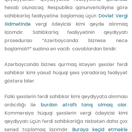
hesab olunacaq. Respublika qanunvericiliyinə görə
sahibkarlıq fəaliyyətinə başlamaq üçün
Dövlət Vergi
Xidmətində
vergi ödəyicisi kimi qeydə alınmaq
lazımdır. Sahibkarlıq fəaliyyətinin qeydiyyatı
prosedurası “Azərbaycanda biznesə necə
başlamalı?” sualına ən vacib cavablardan biridir.
Azərbaycanda biznes qurmaq istəyən şəxslər fərdi
sahibkar kimi yaxud hüquqi şəxs yaradaraq fəaliyyət
göstərə bilər.
Fiziki şəxslərin fərdi sahibkar kimi qeydiyyata alınması
ardıcıllığı ilə
burdan ətraflı tanış olmaq olar.
Kommersiya hüquqi şəxslərin vergi ödəyicisi kimi
qeydiyyatı üçün fərdi sahibkarlığa nisbətən daha çox
sənəd toplamaq lazımdır.
Buraya keçid etməklə