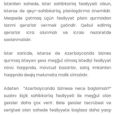
İstənilən sahədə, istər sahibkarlıq fəaliyyəti olsun,
istərsə də qeyr-sahibkarlıq, planlaşdırma önəmlidir.
Məqsədə çatmaq üçün fəaliyyət planı qurmadan
lazımi qərarlar vermək çətindir. Qəbul edilmiş
qərarlar icra olunmalı və icrası nəzarətdə
saxlanmalıdır.
İstər xaricdə, istərsə də Azərbaycanda biznes
qurmaq istəyən şəxs məşğul olmaq istədiyi fəaliyyət
növü haqqında, mövcud bazarlar, satış imkanları
haqqında dəqiq məlumata malik olmalıdır.
Adətən “Azərbaycanda biznesə necə başlamalı?”
sualını kiçik sahibkarlıq fəaliyyəti ilə məşğul olan
şəxslər daha çox verir. Belə şəxslər təcrübəsi və
səriştəsi olan sahədə fəaliyyətə başlasa daha yaxşı