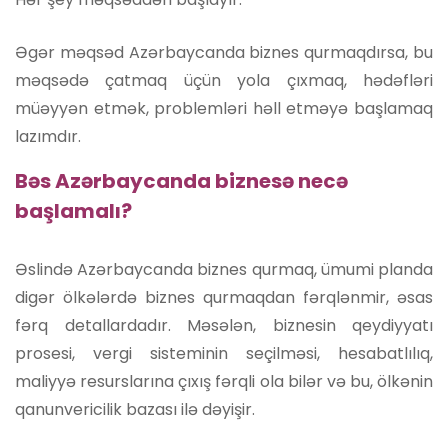
Əgər məqsəd Azərbaycanda biznes qurmaqdırsa, bu
məqsədə çatmaq üçün yola çıxmaq, hədəfləri
müəyyən etmək, problemləri həll etməyə başlamaq
lazımdır.
Bəs Azərbaycanda biznesə necə
başlamalı?
Əslində Azərbaycanda biznes qurmaq, ümumi planda
digər ölkələrdə biznes qurmaqdan fərqlənmir, əsas
fərq detallardadır. Məsələn, biznesin qeydiyyatı
prosesi, vergi sisteminin seçilməsi, hesabatlılıq,
maliyyə resurslarına çıxış fərqli ola bilər və bu, ölkənin
qanunvericilik bazası ilə dəyişir.