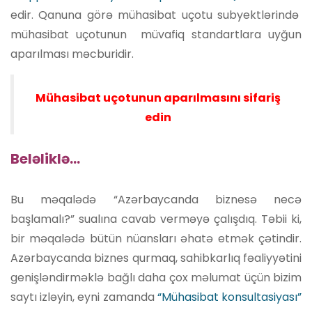
edir. Qanuna görə mühasibat uçotu subyektlərində
mühasibat uçotunun müvafiq standartlara uyğun
aparılması məcburidir.
Mühasibat uçotunun aparılmasını sifariş
edin
Beləliklə…
Bu məqalədə “Azərbaycanda biznesə necə
başlamalı?” sualına cavab verməyə çalışdıq. Təbii ki,
bir məqalədə bütün nüansları əhatə etmək çətindir.
Azərbaycanda biznes qurmaq, sahibkarlıq fəaliyyətini
genişləndirməklə bağlı daha çox məlumat üçün bizim
saytı izləyin, eyni zamanda
“Mühasibat konsultasiyası”