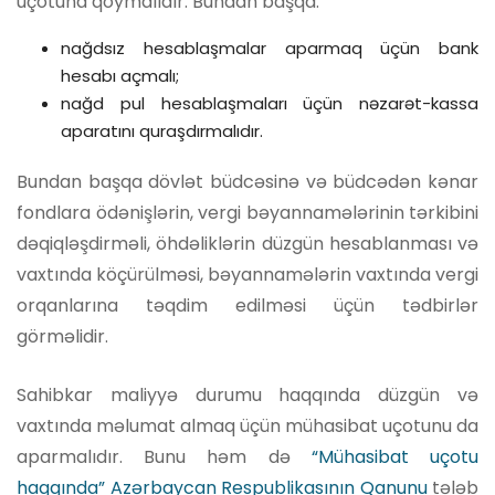
uçotuna qoymalıdır. Bundan başqa:
nağdsız hesablaşmalar aparmaq üçün bank
hesabı açmalı;
nağd pul hesablaşmaları üçün nəzarət-kassa
aparatını quraşdırmalıdır.
Bundan başqa dövlət büdcəsinə və büdcədən kənar
fondlara ödənişlərin, vergi bəyannamələrinin tərkibini
dəqiqləşdirməli, öhdəliklərin düzgün hesablanması və
vaxtında köçürülməsi, bəyannamələrin vaxtında vergi
orqanlarına təqdim edilməsi üçün tədbirlər
görməlidir.
Sahibkar maliyyə durumu haqqında düzgün və
vaxtında məlumat almaq üçün mühasibat uçotunu da
aparmalıdır. Bunu həm də
“Mühasibat uçotu
haqqında” Azərbaycan Respublikasının Qanunu
tələb