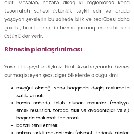
olar. Məsələn, nəzərə alsaq ki, regionlarda kənd
təsərrüfatı sahəsi üstünlük təşkil edir və orada
yaşayan şəxslərin bu sahədə bilik və təcrübəsi daha
çoxdur, bu istiqamətdə biznes qurmaq onlara bir sıra
üstünlüklər verir.
Biznesin planlaşdırılması
Yuxarıda qeyd etdiyimiz kimi, Azərbaycanda biznes
qurmaq istəyən şəxs, digər ölkələrdə olduğu kimi:
məşğul olacağı sahə haqqında dəqiq məlumata
sahib olmalı;
həmin sahədə tələb olunan resurslar (maliyyə,
əmək resursları, torpaq, tikili və avadanlıqlar və s.)
haqında məlumat toplamalı;
bazarı təhlil etməli;
satışın təşkili mexanizmini (qiymət, tədarük, alıcılar,