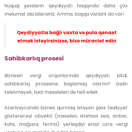
hüquqi şəxslərin qeydiyyatı haqqında daha çox
məlumat ala bilərsiniz. Amma, başqa variant da var!
Qeydiyyatla bağlı vaxta və pula qənaət
etmək istəyirsinizsə, bizə müraciət edin
Sahibkarlıq prosesi
Biznesin vergi orqanlarında qeydiyyatı bitdi,
sahibkarlıq prosesinə başlamaq olarmı? Gəlin
tələsməyək, bəzi məsələləri də həll edək.
Azərbaycanda biznes qurmaq istəyən şəxs fəaliyyət
göstərəcəyi obyekti (məsələn, istehsal sexi, anbar,
kafe, mağaza, ferma) yerləşdiyi ərazi üzrə vergi