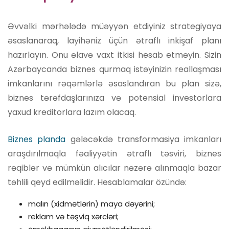
Əvvəlki mərhələdə müəyyən etdiyiniz strategiyaya
əsaslanaraq, layihəniz üçün ətraflı inkişaf planı
hazırlayın. Onu əlavə vaxt itkisi hesab etməyin. Sizin
Azərbaycanda biznes qurmaq istəyinizin reallaşması
imkanlarını rəqəmlərlə əsaslandıran bu plan sizə,
biznes tərəfdaşlarınıza və potensial investorlara
yaxud kreditorlara lazım olacaq.
Biznes planda
gələcəkdə transformasiya imkanları
araşdırılmaqla fəaliyyətin ətraflı təsviri, biznes
rəqiblər və mümkün alıcılar nəzərə alınmaqla bazar
təhlili qeyd edilməlidir. Hesablamalar özündə:
malın (xidmətlərin) maya dəyərini;
reklam və təşviq xərcləri;