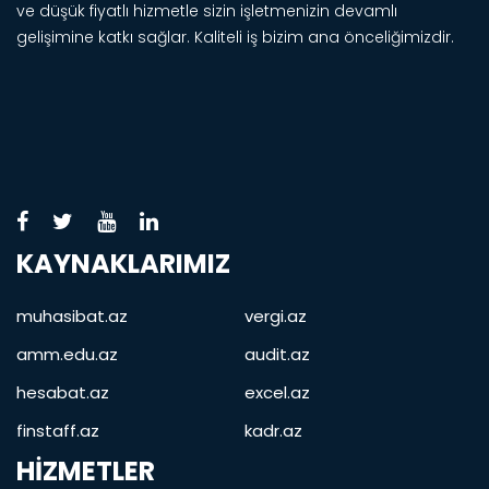
ve düşük fiyatlı hizmetle sizin işletmenizin devamlı
gelişimine katkı sağlar. Kaliteli iş bizim ana önceliğimizdir.
KAYNAKLARIMIZ
muhasibat.az
vergi.az
amm.edu.az
audit.az
hesabat.az
excel.az
finstaff.az
kadr.az
HIZMETLER