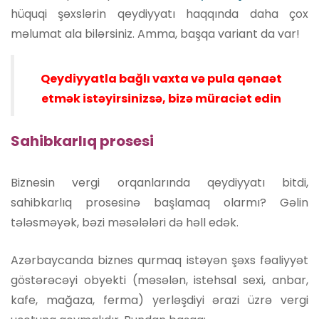
hüquqi şəxslərin qeydiyyatı haqqında daha çox
məlumat ala bilərsiniz. Amma, başqa variant da var!
Qeydiyyatla bağlı vaxta və pula qənaət
etmək istəyirsinizsə, bizə müraciət edin
Sahibkarlıq prosesi
Biznesin vergi orqanlarında qeydiyyatı bitdi,
sahibkarlıq prosesinə başlamaq olarmı? Gəlin
tələsməyək, bəzi məsələləri də həll edək.
Azərbaycanda biznes qurmaq istəyən şəxs fəaliyyət
göstərəcəyi obyekti (məsələn, istehsal sexi, anbar,
kafe, mağaza, ferma) yerləşdiyi ərazi üzrə vergi