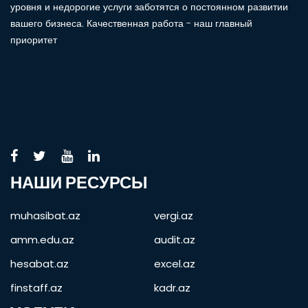
уровня и недорогие услуги заботятся о постоянном развитии
вашего бизнеса. Качественная работа - наш главный
приоритет
НАШИ РЕСУРСЫ
muhasibat.az
vergi.az
amm.edu.az
audit.az
hesabat.az
excel.az
finstaff.az
kadr.az