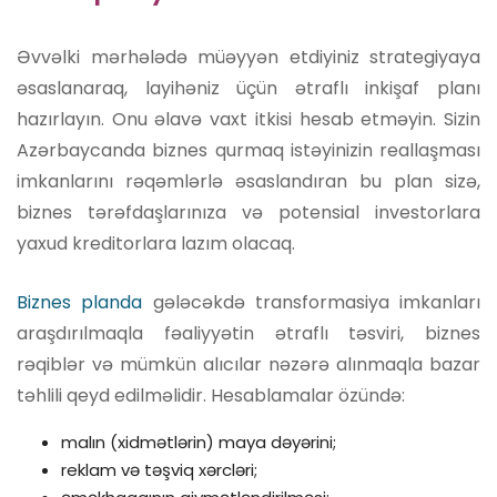
Əvvəlki mərhələdə müəyyən etdiyiniz strategiyaya
əsaslanaraq, layihəniz üçün ətraflı inkişaf planı
hazırlayın. Onu əlavə vaxt itkisi hesab etməyin. Sizin
Azərbaycanda biznes qurmaq istəyinizin reallaşması
imkanlarını rəqəmlərlə əsaslandıran bu plan sizə,
biznes tərəfdaşlarınıza və potensial investorlara
yaxud kreditorlara lazım olacaq.
Biznes planda
gələcəkdə transformasiya imkanları
araşdırılmaqla fəaliyyətin ətraflı təsviri, biznes
rəqiblər və mümkün alıcılar nəzərə alınmaqla bazar
təhlili qeyd edilməlidir. Hesablamalar özündə:
malın (xidmətlərin) maya dəyərini;
reklam və təşviq xərcləri;