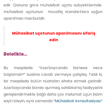
edir. Qanuna görə mühasibat uçotu subyektlərində
mühasibat uçotunun müvafiq standartlara uyğun
aparılması məcburidir.
Mühasibat uçotunun aparılmasını sifariş
edin
Beləliklə…
Bu məqalədə “Azərbaycanda biznesə necə
başlamalı?” sualına cavab verməyə çalışdıq. Təbii ki,
bir məqalədə bütün nüansları əhatə etmək çətindir.
Azərbaycanda biznes qurmaq, sahibkarlıq fəaliyyətini
genişləndirməklə bağlı daha çox məlumat üçün bizim
saytı izləyin, eyni zamanda
“Mühasibat konsultasiyası”