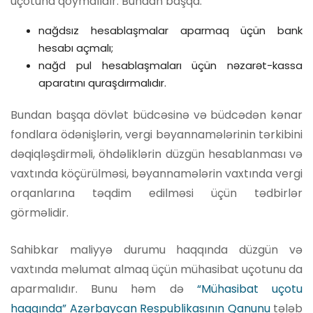
uçotuna qoymalıdır. Bundan başqa:
nağdsız hesablaşmalar aparmaq üçün bank
hesabı açmalı;
nağd pul hesablaşmaları üçün nəzarət-kassa
aparatını quraşdırmalıdır.
Bundan başqa dövlət büdcəsinə və büdcədən kənar
fondlara ödənişlərin, vergi bəyannamələrinin tərkibini
dəqiqləşdirməli, öhdəliklərin düzgün hesablanması və
vaxtında köçürülməsi, bəyannamələrin vaxtında vergi
orqanlarına təqdim edilməsi üçün tədbirlər
görməlidir.
Sahibkar maliyyə durumu haqqında düzgün və
vaxtında məlumat almaq üçün mühasibat uçotunu da
aparmalıdır. Bunu həm də
“Mühasibat uçotu
haqqında” Azərbaycan Respublikasının Qanunu
tələb