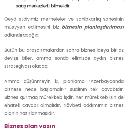
satış mərkəzləri) bilməlidir.
Qeyd etdiyimiz mərhələlər və sahibkarlıq sahəsinin
müəyyən edilməsini biz
biznesin planlaşdırılması
adlandıracağıq.
Bütün bu araşdırmalardan sonra biznes ideya bir az
dəyişə bilər, amma sonda əlimizdə aydın biznes
strategiyası olacaq.
Amma düşünməyin ki, planlama “Azərbaycanda
biznesə necə başlamalı?” sualının tək cavabıdır.
Biznes qurmaq mürəkkəb işdir, hər mürəkkəb işin də
əhatəli cavabı olmalıdır. Növbəti addımımız biznes
planın hazırlanmasıdır.
Biznes plan yazın