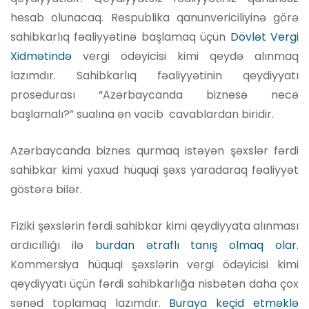
hesab olunacaq. Respublika qanunvericiliyinə görə
sahibkarlıq fəaliyyətinə başlamaq üçün
Dövlət Vergi
Xidmətində
vergi ödəyicisi kimi qeydə alınmaq
lazımdır. Sahibkarlıq fəaliyyətinin qeydiyyatı
prosedurası “Azərbaycanda biznesə necə
başlamalı?” sualına ən vacib cavablardan biridir.
Azərbaycanda biznes qurmaq istəyən şəxslər fərdi
sahibkar kimi yaxud hüquqi şəxs yaradaraq fəaliyyət
göstərə bilər.
Fiziki şəxslərin fərdi sahibkar kimi qeydiyyata alınması
ardıcıllığı ilə
burdan ətraflı tanış olmaq olar.
Kommersiya hüquqi şəxslərin vergi ödəyicisi kimi
qeydiyyatı üçün fərdi sahibkarlığa nisbətən daha çox
sənəd toplamaq lazımdır.
Buraya keçid etməklə