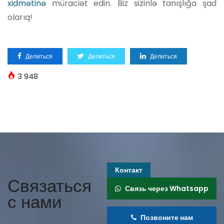
xidmətinə
müraciət edin. Biz sizinlə tanışlığa şad
olarıq!
Делиться
Делиться
Делиться
3 948
Контакт
Связаться
Связь через Whatsapp
с нами
Позвоните нам