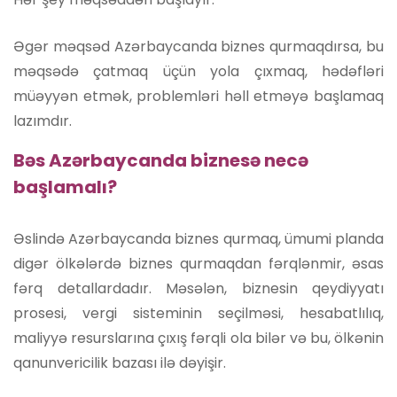
Əgər məqsəd Azərbaycanda biznes qurmaqdırsa, bu
məqsədə çatmaq üçün yola çıxmaq, hədəfləri
müəyyən etmək, problemləri həll etməyə başlamaq
lazımdır.
Bəs Azərbaycanda biznesə necə
başlamalı?
Əslində Azərbaycanda biznes qurmaq, ümumi planda
digər ölkələrdə biznes qurmaqdan fərqlənmir, əsas
fərq detallardadır. Məsələn, biznesin qeydiyyatı
prosesi, vergi sisteminin seçilməsi, hesabatlılıq,
maliyyə resurslarına çıxış fərqli ola bilər və bu, ölkənin
qanunvericilik bazası ilə dəyişir.