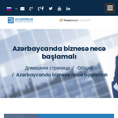
Azərbaycanda biznesə necə
başlamalı
Домашняя страница
Общий
Azərbaycanda biznesə necə başlamalı