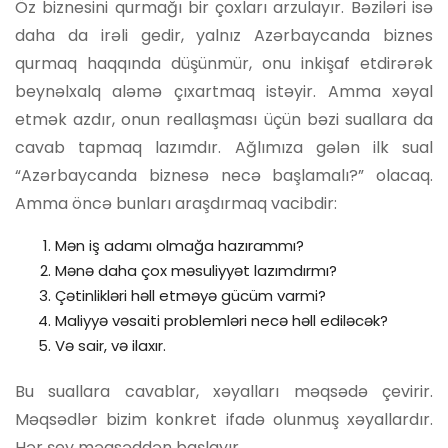
Öz biznesini qurmağı bir çoxları arzulayır. Bəziləri isə
daha da irəli gedir, yalnız Azərbaycanda biznes
qurmaq haqqında düşünmür, onu inkişaf etdirərək
beynəlxalq aləmə çıxartmaq istəyir. Amma xəyal
etmək azdır, onun reallaşması üçün bəzi suallara da
cavab tapmaq lazımdır. Ağlımıza gələn ilk sual
“Azərbaycanda biznesə necə başlamalı?” olacaq.
Amma öncə bunları araşdırmaq vacibdir:
Mən iş adamı olmağa hazırammı?
Mənə daha çox məsuliyyət lazımdırmı?
Çətinlikləri həll etməyə gücüm varmi?
Maliyyə vəsaiti problemləri necə həll ediləcək?
Və sair, və ilaxır.
Bu suallara cavablar, xəyalları məqsədə çevirir.
Məqsədlər bizim konkret ifadə olunmuş xəyallardır.
Hər şey məqsəddən başlayır.