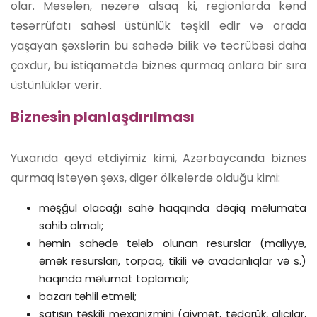
olar. Məsələn, nəzərə alsaq ki, regionlarda kənd
təsərrüfatı sahəsi üstünlük təşkil edir və orada
yaşayan şəxslərin bu sahədə bilik və təcrübəsi daha
çoxdur, bu istiqamətdə biznes qurmaq onlara bir sıra
üstünlüklər verir.
Biznesin planlaşdırılması
Yuxarıda qeyd etdiyimiz kimi, Azərbaycanda biznes
qurmaq istəyən şəxs, digər ölkələrdə olduğu kimi:
məşğul olacağı sahə haqqında dəqiq məlumata
sahib olmalı;
həmin sahədə tələb olunan resurslar (maliyyə,
əmək resursları, torpaq, tikili və avadanlıqlar və s.)
haqında məlumat toplamalı;
bazarı təhlil etməli;
satışın təşkili mexanizmini (qiymət, tədarük, alıcılar,