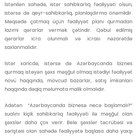
İstənilən sahədə, istər sahibkarlıq fəaliyyəti olsun,
istərsə də qeyr-sahibkarlıq, planlaşdırma önəmlidir.
Məqsədə çatmaq üçün fəaliyyət planı qurmadan
lazımi qərarlar vermək çətindir. Qəbul edilmiş
qərarlar icra olunmalı və icrası nəzarətdə
saxlanmalıdır.
İstər xaricdə, istərsə də Azərbaycanda biznes
qurmaq istəyən şəxs məşğul olmaq istədiyi fəaliyyət
növü haqqında, mövcud bazarlar, satış imkanları
haqqında dəqiq məlumata malik olmalıdır.
Adətən “Azərbaycanda biznesə necə başlamalı?”
sualını kiçik sahibkarlıq fəaliyyəti ilə məşğul olan
şəxslər daha çox verir. Belə şəxslər təcrübəsi və
səriştəsi olan sahədə fəaliyyətə başlasa daha yaxşı