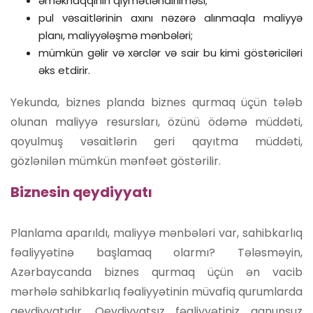
əməkhaqqının qiymətləndirilməsi;
pul vəsaitlərinin axını nəzərə alınmaqla maliyyə
planı, maliyyələşmə mənbələri;
mümkün gəlir və xərclər və sair bu kimi göstəriciləri
əks etdirir.
Yekunda, biznes planda biznes qurmaq üçün tələb
olunan maliyyə resursları, özünü ödəmə müddəti,
qoyulmuş vəsaitlərin geri qayıtma müddəti,
gözlənilən mümkün mənfəət göstərilir.
Biznesin qeydiyyatı
Planlama aparıldı, maliyyə mənbələri var, sahibkarlıq
fəaliyyətinə başlamaq olarmı? Tələsməyin,
Azərbaycanda biznes qurmaq üçün ən vacib
mərhələ sahibkarlıq fəaliyyətinin müvafiq qurumlarda
qeydiyyatıdır. Qeydiyyatsız fəaliyyətiniz qanunsuz