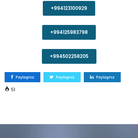
+994123100929
+994125983798
+994502258205
Paylaşınız
Paylaşınız
Paylaşınız
51