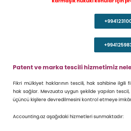
karmaşık hukuki konular için p
+99412310
+99412598
Patent ve marka tescili hizmetimiz nel
Fikri mülkiyet haklarının tescili, hak sahibine ilgi
hak sağlar. Mevzuata uygun şekilde yapılan tescil, 
üçüncü kişilere devredilmesini kontrol etmeye imkân
Accounting.az aşağıdaki hizmetleri sunmaktadır: