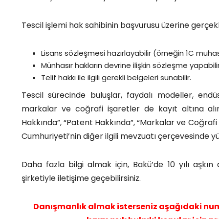
Tescil işlemi hak sahibinin başvurusu üzerine gerçekleş
Lisans sözleşmesi hazırlayabilir (örneğin 1C muhaseb
Münhasır hakların devrine ilişkin sözleşme yapabilir
Telif hakkı ile ilgili gerekli belgeleri sunabilir.
Tescil sürecinde buluşlar, faydalı modeller, endüst
markalar ve coğrafi işaretler de kayıt altına alın
Hakkında”, “Patent Hakkında”, “Markalar ve Coğrafi
Cumhuriyeti’nin diğer ilgili mevzuatı çerçevesinde yü
Daha fazla bilgi almak için, Bakü’de 10 yılı aşkı
şirketiyle iletişime geçebilirsiniz.
Danışmanlık almak isterseniz aşağıdaki num