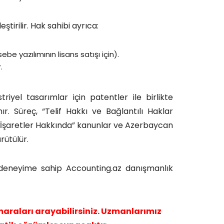
tirilir. Hak sahibi ayrıca:
e yazılımının lisans satışı için).
.
riyel tasarımlar için patentler ile birlikte
ır. Süreç, “Telif Hakkı ve Bağlantılı Haklar
 İşaretler Hakkında” kanunlar ve Azerbaycan
rütülür.
n deneyime sahip Accounting.az danışmanlık
araları arayabilirsiniz. Uzmanlarımız