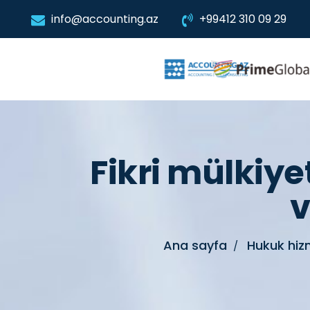
info@accounting.az
+99412 310 09 29
Fikri mülkiyet
v
Ana sayfa
Hukuk hiz