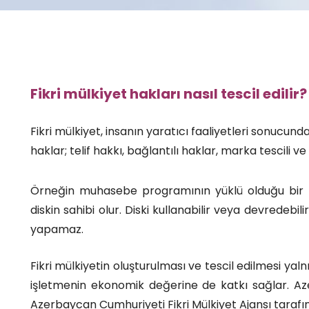
Fikri mülkiyet hakları nasıl tescil edilir?
Fikri mülkiyet, insanın yaratıcı faaliyetleri sonucun
haklar; telif hakkı, bağlantılı haklar, marka tescili 
Örneğin muhasebe programının yüklü olduğu bir disk
diskin sahibi olur. Diski kullanabilir veya devredebili
yapamaz.
Fikri mülkiyetin oluşturulması ve tescil edilmesi yal
işletmenin ekonomik değerine de katkı sağlar. Azer
Azerbaycan Cumhuriyeti Fikri Mülkiyet Ajansı tarafı