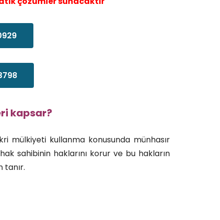
ratik çözümler sunacaktır
0929
3798
eri kapsar?
li fikri mülkiyeti kullanma konusunda münhasır
hak sahibinin haklarını korur ve bu hakların
 tanır.