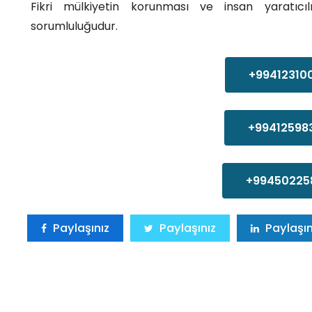
Fikri mülkiyetin korunması ve insan yaratıcı
sorumluluğudur.
+99412310
+99412598
+99450225
Paylaşınız
Paylaşınız
Paylaşın