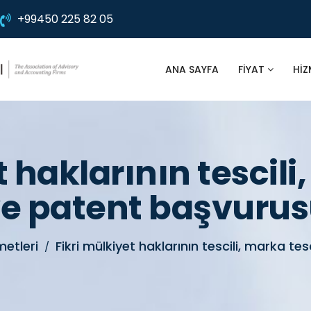
+99450 225 82 05
ANA SAYFA
FIYAT
HIZ
 haklarının tescili
e patent başvuru
metleri
Fikri mülkiyet haklarının tescili, marka te