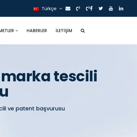
Türkçe
METLER
HABERLER
İLETIŞIM
, marka tescili
su
scili ve patent başvurusu