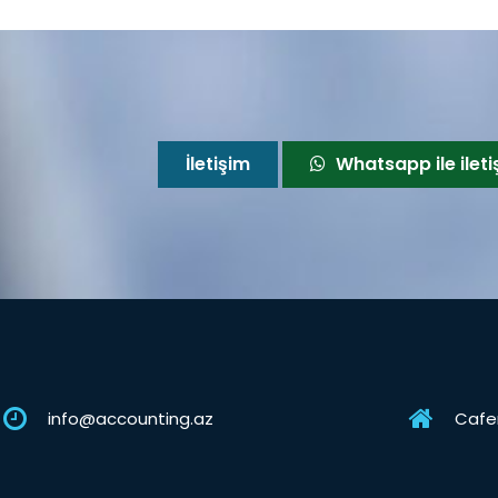
İletişim
Whatsapp ile ileti
info@accounting.az
Cafer