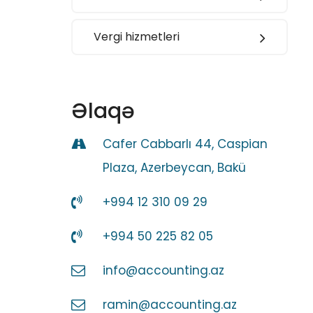
Vergi hizmetleri
Əlaqə
Cafer Cabbarlı 44, Caspian
Plaza, Azerbeycan, Bakü
+994 12 310 09 29
+994 50 225 82 05
info@accounting.az
ramin@accounting.az