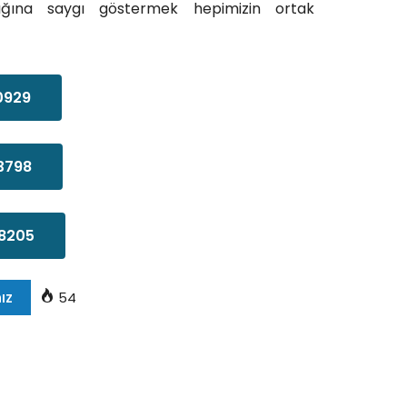
lığına saygı göstermek hepimizin ortak
0929
3798
8205
ız
54