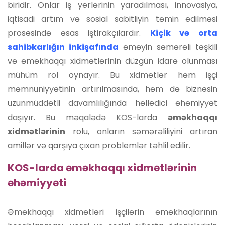
biridir. Onlar iş yerlərinin yaradılması, innovasiya,
iqtisadi artım və sosial sabitliyin təmin edilməsi
prosesində əsas iştirakçılardır.
Kiçik və orta
sahibkarlığın inkişafında
əməyin səmərəli təşkili
və əməkhaqqı xidmətlərinin düzgün idarə olunması
mühüm rol oynayır. Bu xidmətlər həm işçi
məmnuniyyətinin artırılmasında, həm də biznesin
uzunmüddətli davamlılığında həlledici əhəmiyyət
daşıyır. Bu məqalədə KOS-larda
əməkhaqqı
xidmətlərinin
rolu, onların səmərəliliyini artıran
amillər və qarşıya çıxan problemlər təhlil edilir.
KOS-larda əməkhaqqı xidmətlərinin
əhəmiyyəti
Əməkhaqqı xidmətləri işçilərin əməkhaqlarının