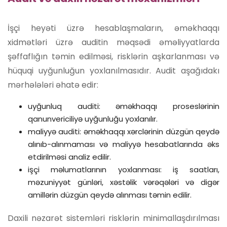
İşçi heyəti üzrə hesablaşmaların, əməkhaqqı
xidmətləri üzrə auditin məqsədi əməliyyatlarda
şəffaflığın təmin edilməsi, risklərin aşkarlanması və
hüquqi uyğunluğun yoxlanılmasıdır. Audit aşağıdakı
mərhələləri əhatə edir:
uyğunluq auditi: əməkhaqqı proseslərinin
qanunvericiliyə uyğunluğu yoxlanılır.
maliyyə auditi: əməkhaqqı xərclərinin düzgün qeydə
alınıb-alınmaması və maliyyə hesabatlarında əks
etdirilməsi analiz edilir.
işçi məlumatlarının yoxlanması: iş saatları,
məzuniyyət günləri, xəstəlik vərəqələri və digər
amillərin düzgün qeydə alınması təmin edilir.
Daxili nəzarət sistemləri risklərin minimallaşdırılması