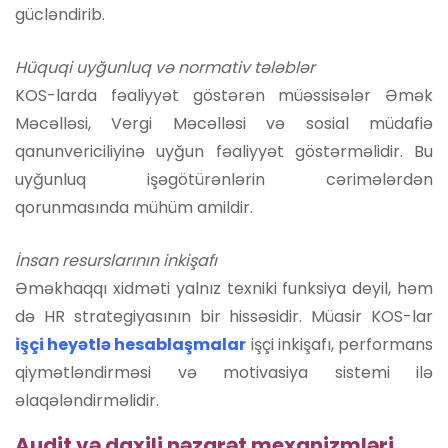
gücləndirib.
Hüquqi uyğunluq və normativ tələblər
KOS-larda fəaliyyət göstərən müəssisələr Əmək
Məcəlləsi, Vergi Məcəlləsi və sosial müdafiə
qanunvericiliyinə uyğun fəaliyyət göstərməlidir. Bu
uyğunluq işəgötürənlərin cərimələrdən
qorunmasında mühüm amildir.
İnsan resurslarının inkişafı
Əməkhaqqı xidməti yalnız texniki funksiya deyil, həm
də HR strategiyasının bir hissəsidir. Müasir KOS-lar
işçi heyətlə hesablaşmalar
işçi inkişafı, performans
qiymətləndirməsi və motivasiya sistemi ilə
əlaqələndirməlidir.
Audit və daxili nəzarət mexanizmləri