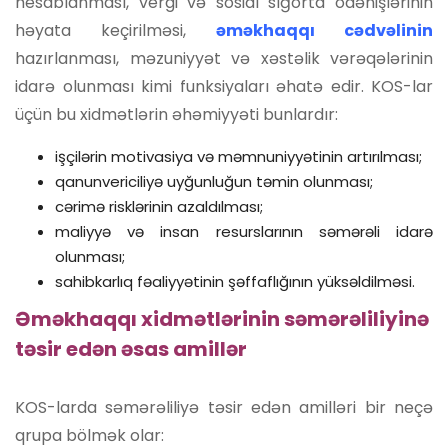
hesablanması, vergi və sosial sığorta ödənişlərinin
həyata keçirilməsi,
əməkhaqqı cədvəlinin
hazırlanması, məzuniyyət və xəstəlik vərəqələrinin
idarə olunması kimi funksiyaları əhatə edir. KOS-lar
üçün bu xidmətlərin əhəmiyyəti bunlardır:
işçilərin motivasiya və məmnuniyyətinin artırılması;
qanunvericiliyə uyğunluğun təmin olunması;
cərimə risklərinin azaldılması;
maliyyə və insan resurslarının səmərəli idarə
olunması;
sahibkarlıq fəaliyyətinin şəffaflığının yüksəldilməsi.
Əməkhaqqı xidmətlərinin səmərəliliyinə
təsir edən əsas amillər
KOS-larda səmərəliliyə təsir edən amilləri bir neçə
qrupa bölmək olar: