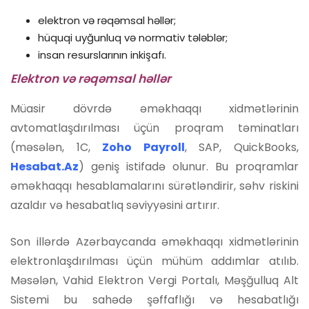
elektron və rəqəmsal həllər;
hüquqi uyğunluq və normativ tələblər;
insan resurslarının inkişafı.
Elektron və rəqəmsal həllər
Müasir dövrdə əməkhaqqı xidmətlərinin
avtomatlaşdırılması üçün proqram təminatları
(məsələn, 1C,
Zoho Payroll
, SAP, QuickBooks,
Hesabat.Az
) geniş istifadə olunur. Bu proqramlar
əməkhaqqı hesablamalarını sürətləndirir, səhv riskini
azaldır və hesabatlıq səviyyəsini artırır.
Son illərdə Azərbaycanda əməkhaqqı xidmətlərinin
elektronlaşdırılması üçün mühüm addımlar atılıb.
Məsələn, Vahid Elektron Vergi Portalı, Məşğulluq Alt
Sistemi bu sahədə şəffaflığı və hesabatlığı