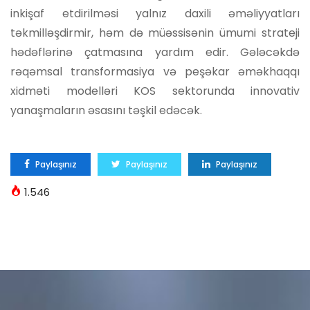
inkişaf etdirilməsi yalnız daxili əməliyyatları
təkmilləşdirmir, həm də müəssisənin ümumi strateji
hədəflərinə çatmasına yardım edir. Gələcəkdə
rəqəmsal transformasiya və peşəkar əməkhaqqı
xidməti modelləri KOS sektorunda innovativ
yanaşmaların əsasını təşkil edəcək.
Paylaşınız
Paylaşınız
Paylaşınız
1.546