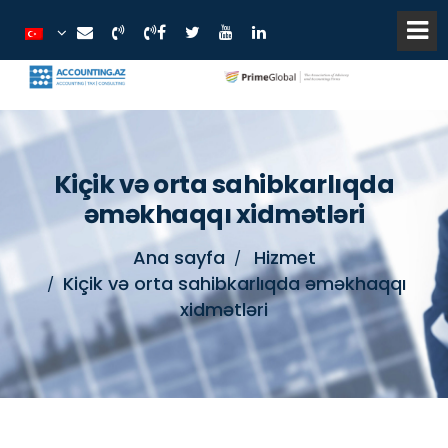
Kiçik və orta sahibkarlıqda
əməkhaqqı xidmətləri
Ana sayfa
Hizmet
Kiçik və orta sahibkarlıqda əməkhaqqı
xidmətləri