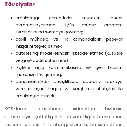
Tövsiyələr
əməkhaqqı xidmətlərini mümkün qədər
avtomatlaşdırmaq üçün müasir proqram
təminatlarına sərmayə qoymaq;
daxili mühasib və HR komandaların peşəkar
inkişafını təşviq etmək;
autsorsinq modellərindən istifadə etmək (xüsusilə
vergi və audit sahəsində);
işçilərlə açıq kommunikasiya və geri bildirim
mexanizmləri qurmaq;
qanunvericilikdə dəyişikliklərə operativ reaksiya
vermək üçün hüquq və vergi məsləhətçiləri ilə
əməkdaşlıq etmək.
KOS-larda əməkhaqqı xidmətləri biznesin
səmərəliliyini, şəffaflığını və davamlılığını təmin edən
mühüm sahədir. Təcrübə göstərir ki, bu xidmətlərin