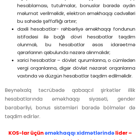
hesablaması, tutulmalar, bonuslar barədə aydın
məlumat verilməlidir, elektron əməkhaqqı cədvəlləri
bu sahədə şəffaflığı artırır;
daxili hesabatlar- rəhbərliyə əməkhaqqı fondunun
istifadəsi ilə bağlı dövri hesabatlar təqdim
olunmalı, bu hesabatlar əsas idarəetmə
qərarlarının qəbulunda nəzərə alınmalıdır;
xarici hesabatlar – dövlət qurumlarına, o cümlədən
vergi orqanlarına, digər dövlət nəzarət orqanlarına
vaxtında və düzgün hesabatlar təqdim edilməlidir.
Beynəlxalq təcrübədə qabaqcıl şirkətlər illik
hesabatlarında əməkhaqqı siyasəti, gender
bərabərliyi, bonus sistemləri barədə bölmələr də
təqdim edirlər.
KOS-lar üçün
əməkhaqqı xidmətlərində
lider –