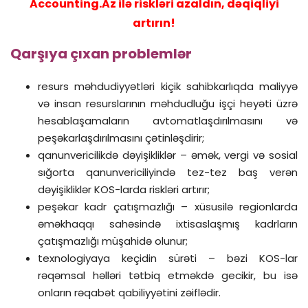
Accounting.Az ilə riskləri azaldın, dəqiqliyi
artırın!
Qarşıya çıxan problemlər
resurs məhdudiyyətləri kiçik sahibkarlıqda maliyyə
və insan resurslarının məhdudluğu işçi heyəti üzrə
hesablaşamaların avtomatlaşdırılmasını və
peşəkarlaşdırılmasını çətinləşdirir;
qanunvericilikdə dəyişikliklər – əmək, vergi və sosial
sığorta qanunvericiliyində tez-tez baş verən
dəyişikliklər KOS-larda riskləri artırır;
peşəkar kadr çatışmazlığı – xüsusilə regionlarda
əməkhaqqı sahəsində ixtisaslaşmış kadrların
çatışmazlığı müşahidə olunur;
texnologiyaya keçidin sürəti – bəzi KOS-lar
rəqəmsal həlləri tətbiq etməkdə gecikir, bu isə
onların rəqabət qabiliyyətini zəiflədir.