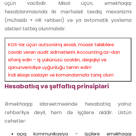
üçün vacibdir. Misal üçün, əməkhaqqı
hesablanmasında iki mərhələli təsdiq mexanizmi
(mühasib + HR rəhbəri) və ya avtomatik yoxlama
alətləri tətbiq olunmalıdır.
KOS-lar üçün autsorsinq əsaslı, müasir tələblərə
cavab verən audit xidmətlərini Accounting.az-dan
sifariş edin – iş yükünüzü azaldın, dəqiqliyi və
qanunvericiliyə uyğunluğu təmin edin!
İndi əlaqə saxlayın və komandamızla tanış olun!
Hesabatlıq və şəffaflıq prinsipləri
Əməkhaqqı idarəetməsində hesabatlıq yalnız
rəhbərliyə deyil, həm də işçilərə aiddir. Üstün
cəhətlər:
açıq kommunikasiya – işçilərə əməkhaqqı