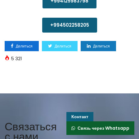
+994125983798
+994502258205
Делиться
Делиться
Делиться
5 321
Контакт
Связаться
Связь через Whatsapp
с нами