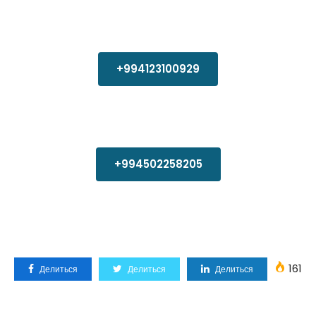
+994123100929
+994502258205
161
Делиться
Делиться
Делиться