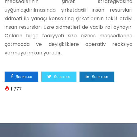
məqsədlərinin şirkət strategiyasına
uyğunlaşdırılmasında şirkətdaxili insan resursları
xidməti ilə yanaşı konsaltinq şirkətlərinin təklif etdiyi
insan resursları üzrə xidmətləri də vacib rol oynayır.
Onların birgə fəaliyyəti sizə biznes məqsədlərinə
çatmaqda və dəyişikliklərə operativ reaksiya
verməyə imkan yaradır.
Делиться
Делиться
Делиться
1 777