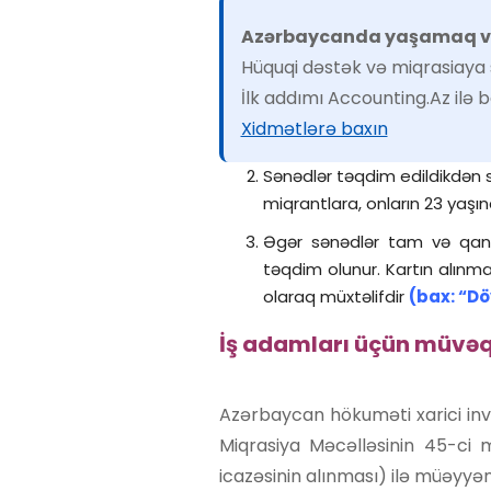
Azərbaycanda yaşamaq və 
Hüquqi dəstək və miqrasiaya s
İlk addımı Accounting.Az ilə b
Xidmətlərə baxın
Sənədlər təqdim edildikdən s
miqrantlara, onların 23 yaşın
Əgər sənədlər tam və qanu
təqdim olunur. Kartın alın
olaraq müxtəlifdir
(bax: “D
İş adamları üçün müvəqq
Azərbaycan hökuməti xarici inve
Miqrasiya Məcəlləsinin 45-ci
icazəsinin alınması) ilə müəyyən 