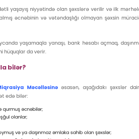
li yaşayış niyyətində olan şəxslərə verilir və ilk mərhələ
almış əcnəbinin və vətəndaşlığı olmayan şəxsin müraciə
aycanda yaşamaqla yanaşı, bank hesabı açmaq, daşınma
i hüquqlar da verir.
la bilər?
iqrasiya Məcəlləsi
nə
əsasən, aşağıdakı şəxslər da
t edə bilər:
ə qurmuş əcnəbilər;
şğul olanlar;
oymuş və ya daşınmaz əmlaka sahib olan şəxslər;