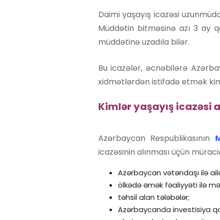
Daimi yaşayış icazəsi uzunmüddət
Müddətin bitməsinə azı 3 ay q
müddətinə uzadıla bilər.
Bu icazələr, əcnəbilərə Azərb
xidmətlərdən istifadə etmək kim
Kimlər yaşayış icazəsi a
Azərbaycan Respublikasının
M
icazəsinin alınması üçün müraciə
Azərbaycan vətəndaşı ilə ail
ölkədə əmək fəaliyyəti ilə mə
təhsil alan tələbələr;
Azərbaycanda investisiya q