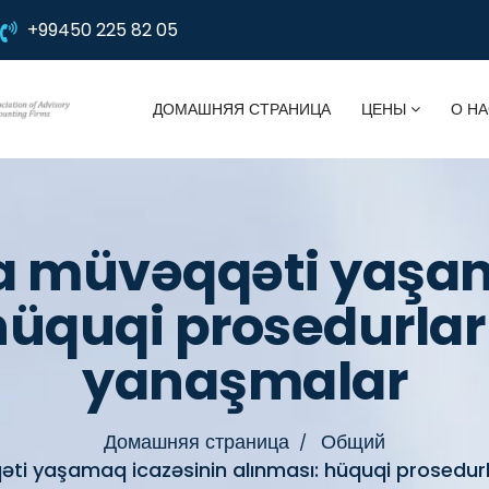
+99450 225 82 05
ДОМАШНЯЯ СТРАНИЦА
ЦЕНЫ
О НА
 müvəqqəti yaşam
hüquqi prosedurlar 
yanaşmalar
Домашняя страница
Общий
i yaşamaq icazəsinin alınması: hüquqi prosedurl