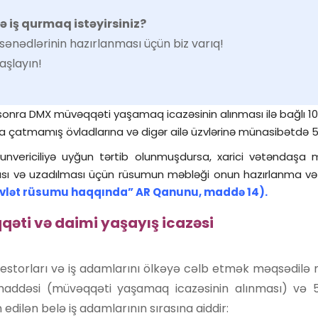
iş qurmaq istəyirsiniz?
ənədlərinin hazırlanması üçün biz varıq!
aşlayın!
onra DMX müvəqqəti yaşamaq icazəsinin alınması ilə bağlı 10 i
a çatmamış övladlarına və digər ailə üzvlərinə münasibətdə 5 i
nvericiliyə uyğun tərtib olunmuşdursa, xarici vətəndaşa 
ması və uzadılması üçün rüsumun məbləği onun hazırlanma v
övlət rüsumu haqqında” AR Qanunu, maddə 14).
əti və daimi yaşayış icazəsi
storları və iş adamlarını ölkəyə cəlb etmək məqsədilə mü
 maddəsi (müvəqqəti yaşamaq icazəsinin alınması) və
edilən belə iş adamlarının sırasına aiddir: