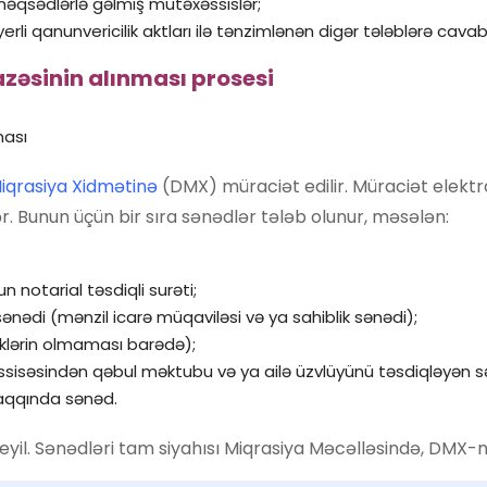
əqsədlərlə gəlmiş mütəxəssislər;
erli qanunvericilik aktları ilə tənzimlənən digər tələblərə cavab
zəsinin
alınması prosesi
ması
iqrasiya Xidmətinə
(DMX) müraciət edilir. Müraciət elekt
r. Bunun üçün bir sıra sənədlər tələb olunur, məsələn:
 notarial təsdiqli surəti;
ənədi (mənzil icarə müqaviləsi və ya sahiblik sənədi);
liklərin olmaması barədə);
ssisəsindən qəbul məktubu və ya ailə üzvlüyünü təsdiqləyən s
aqqında sənəd.
eyil. Sənədləri tam siyahısı Miqrasiya Məcəlləsində, DMX-n