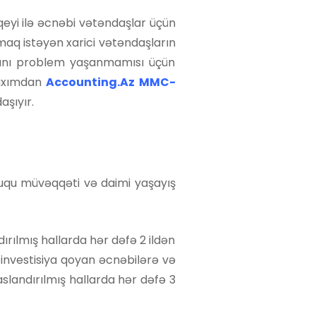
vqeyi ilə əcnəbi vətəndaşlar üçün
aq istəyən xarici vətəndaşların
manı problem yaşanmamısı üçün
baxımdan
Accounting.Az MMC-
aşıyır.
ququ müvəqqəti və daimi yaşayış
ırılmış hallarda hər dəfə 2 ildən
investisiya qoyan əcnəbilərə və
slandırılmış hallarda hər dəfə 3