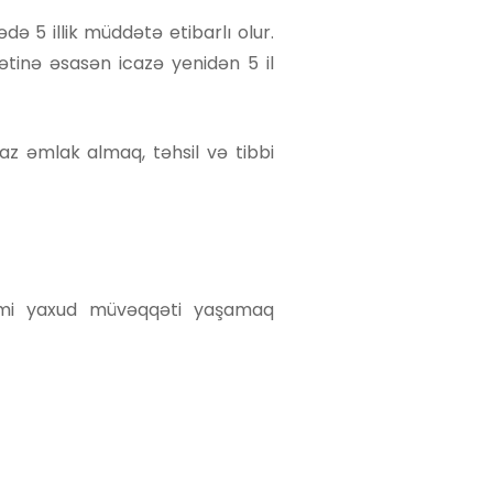
də 5 illik müddətə etibarlı olur.
tinə əsasən icazə yenidən 5 il
z əmlak almaq, təhsil və tibbi
imi yaxud müvəqqəti yaşamaq