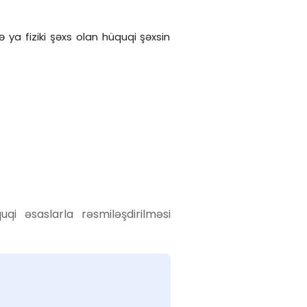
və ya fiziki şəxs olan hüquqi şəxsin
qi əsaslarla rəsmiləşdirilməsi