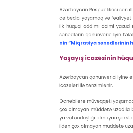
Azərbaycan Respublikası son illə
cəlbedici yaşamaq və fəaliyyət
ilk hüquqi addımı daimi yaxu
sənədlərin qanunvericiliyin t
nin “Miqrasiya sənədlərinin 
Yaşayış icazəsinin hüq
Azərbaycan qanunvericiliyinə ə
icazələri ilə tənzimlənir.
Əcnəbilərə müvəqqəti yaşamaq ica
çox olmayan müddətə uzadıla bi
ya vətəndaşlığı olmayan şəxslər
ildən çox olmayan müddətə uzadı