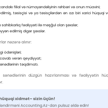
andakı filial və nümayəndəliyinin rəhbəri və onun müavini;
dilmiş, təsisçisi və ya təsisçilərdən ən azı biri xarici hüquqi 
hibkarlıq fəaliyyəti ilə məşğul olan şəxslər;
yən edilmiş digər şəxslər.
ar nəzərə alınır:
gi ödənişləri;
 cavab verən qeydiyyat;
ənədlərinin təqdimatı.
 sənədlərinin düzgün hazırlanması və fəaliyyətin hüqu
r.
r hüquqi xidmət– sizin üçün!
tləndirməni Accounting.Az-dan pulsuz əldə edin!