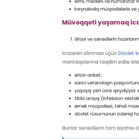
elmi, mədəni və humanitar m
beynəlxalq müqavilələrlə və y
Müvəqqəti yaşamaq ica
Ərizə və sənədlərin hazırlan
İcazənin alınması üçün
Dövlət M
məntəqələrinə təqdim edilə bilə
ərizə-anket;
xarici vətəndaşın pasportunun
yaşayış yeri üzrə qeydiyyat s
tibbi arayış (infeksion xəstə
əmək müqaviləsi, təhsil müə
dövlət rüsumunun ödənişi h
Bunlar sənədlərin tam siyahısı d