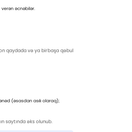
 verən əcnəbilər.
ron qaydada və ya birbaşa qəbul
ənəd (əsasdan asılı olaraq);
ın saytında əks olunub.