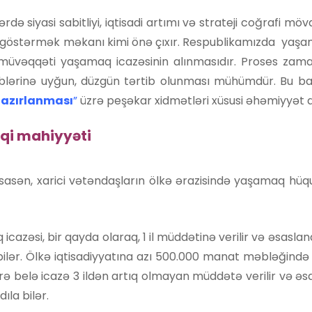
rdə siyasi sabitliyi, iqtisadi artımı və strateji coğrafi mö
 göstərmək məkanı kimi önə çıxır. Respublikamızda yaşam
d müvəqqəti yaşamaq icazəsinin alınmasıdır. Proses za
ələblərinə uyğun, düzgün tərtib olunması mühümdür. Bu 
hazırlanması
”
üzrə peşəkar xidmətləri xüsusi əhəmiyyət d
uqi mahiyyəti
sasən, xarici vətəndaşların ölkə ərazisində yaşamaq hü
zəsi, bir qayda olaraq, 1 il müddətinə verilir və əsasland
lər. Ölkə iqtisadiyyatına azı 500.000 manat məbləğində 
ə belə icazə 3 ildən artıq olmayan müddətə verilir və əsa
la bilər.