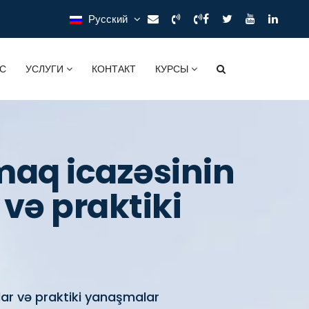
Русский
С
УСЛУГИ
КОНТАКТ
КУРСЫ
aq icazəsinin
və praktiki
ar və praktiki yanaşmalar