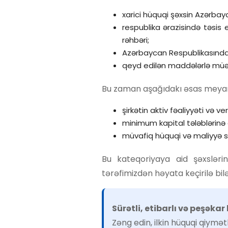
xarici hüquqi şəxsin Azərbayc
respublika ərazisində təsis e
rəhbəri;
Azərbaycan Respublikasında sa
qeyd edilən maddələrlə müəy
Bu zaman aşağıdakı əsas meyarl
şirkətin aktiv fəaliyyəti və ver
minimum kapital tələblərinə
müvafiq hüquqi və maliyyə s
Bu kateqoriyaya aid şəxslərin
tərəfimizdən həyata keçirilə bilə
Sürətli, etibarlı və peşəka
Zəng edin, ilkin hüquqi qiymə