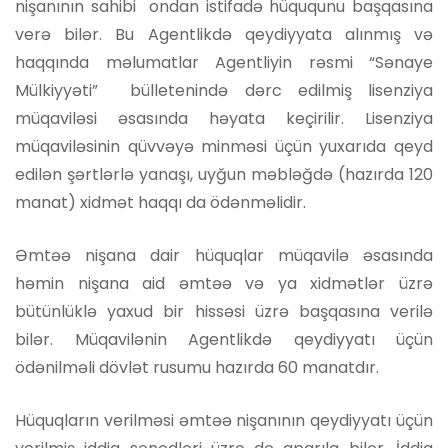
nişanının sahibi ondan istifadə hüququnu başqasına
verə bilər. Bu Agentlikdə qeydiyyata alınmış və
haqqında məlumatlar Agentliyin rəsmi “Sənaye
Mülkiyyəti” bülletenində dərc edilmiş lisenziya
müqaviləsi əsasında həyata keçirilir. Lisenziya
müqaviləsinin qüvvəyə minməsi üçün yuxarıda qeyd
edilən şərtlərlə yanaşı, uyğun məbləğdə (hazırda 120
manat) xidmət haqqı da ödənməlidir.
Əmtəə nişana dair hüquqlar müqavilə əsasında
həmin nişana aid əmtəə və ya xidmətlər üzrə
bütünlüklə yaxud bir hissəsi üzrə başqasına verilə
bilər. Müqavilənin Agentlikdə qeydiyyatı üçün
ödənilməli dövlət rusumu hazırda 60 manatdır.
Hüquqların verilməsi əmtəə nişanının qeydiyyatı üçün