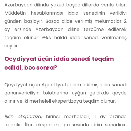
Azərbaycan dilində yaxud başqa dillərdə verilə bilər.
Müddətin hesablanması iddia sənədinin verildiyi
gündən başlayır. Başqa dildə verilmiş məlumatlar 2
ay ərzində Azərbaycan dilinə tərcümə edilərək
təqdim olunur. Əks halda iddia sənədi verilməmiş
sayılır.
Qeydiyyat üçün iddia sənədi təqdim
edildi, bəs sonra?
Qeydiyyat üçün Agentliyə təqdim edilmiş iddia sənədi
qanunvericiliyin tələblərinə uyğun gəldikdə qeydə
alınır və iki mərhələli ekspertizaya təqdim olunur.
İlkin ekspertiza
, birinci mərhələdir, 1 ay ərzində
aparılır. İlkin ekspertiza prosesində iddia sənədinin