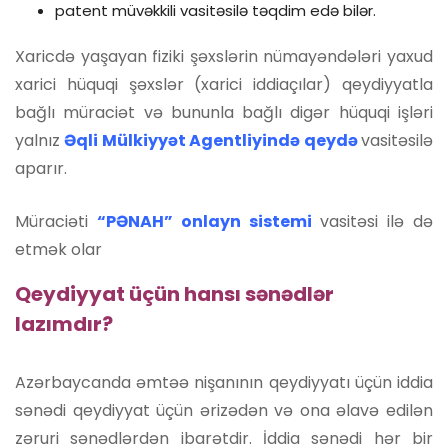
patent müvəkkili vasitəsilə təqdim edə bilər.
Xaricdə yaşayan fiziki şəxslərin nümayəndələri yaxud
xarici hüquqi şəxslər (xarici iddiaçılar) qeydiyyatla
bağlı müraciət və bununla bağlı digər hüquqi işləri
yalnız
Əqli Mülkiyyət Agentliyində qeydə
vasitəsilə
aparır.
Müraciəti
“PƏNAH” onlayn sistemi
vasitəsi ilə də
etmək olar
Qeydiyyat üçün hansı sənədlər
lazımdır?
Azərbaycanda əmtəə nişanının qeydiyyatı üçün iddia
sənədi qeydiyyat üçün ərizədən və ona əlavə edilən
zəruri sənədlərdən ibarətdir. İddia sənədi hər bir