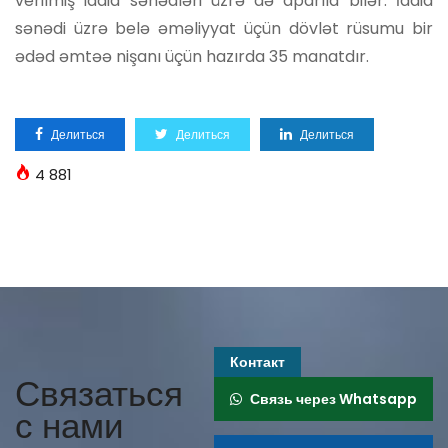
verilmiş iddia sənədləri üzrə də aparıla bilər. İddia
sənədi üzrə belə əməliyyat üçün dövlət rüsumu bir
ədəd əmtəə nişanı üçün hazırda 35 manatdır.
Делиться
Делиться
Делиться
4 881
Контакт
Связаться
Связь через Whatsapp
с нами