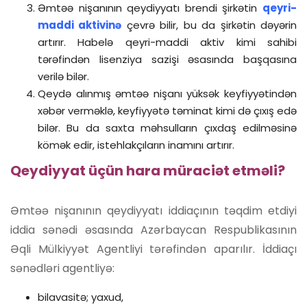
Əmtəə nişanının qeydiyyatı brendi şirkətin
qeyri-
maddi aktivinə
çevrə bilir, bu da şirkətin dəyərin
artırır. Habelə qeyri-maddi aktiv kimi sahibi
tərəfindən lisenziya sazişi əsasında başqasına
verilə bilər.
Qeydə alınmış əmtəə nişanı yüksək keyfiyyətindən
xəbər verməklə, keyfiyyətə təminat kimi də çıxış edə
bilər. Bu da saxta məhsulların çıxdaş edilməsinə
kömək edir, istehlakçıların inamını artırır.
Qeydiyyat üçün hara müraciət etməli?
Əmtəə nişanının qeydiyyatı iddiaçının təqdim etdiyi
iddia sənədi əsasında Azərbaycan Respublikasının
Əqli Mülkiyyət Agentliyi tərəfindən aparılır. İddiaçı
sənədləri agentliyə:
bilavasitə; yaxud,