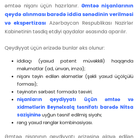
əmtəə nişanı üçün hazırlanır.
Əmtəə nişanlarının
qeydə alınması barədə iddia sənədinin verilməsi
və ekspertizası
Azərbaycan Respublikası Nazirlər
Kabinetinin təsdiq etdiyi qaydalar əsasında aparılır.
Qeydiyyat üçün ərizədə bunlar əks olunur:
iddiaçı (yaxud patent müvəkkili) haqqında
məlumatlar (ad, ünvan, imza);
nişanı təyin edilən əlamətlər (şəkli yaxud üçölçülü
forması);
təyinatın sərbəst formada təsviri;
nişanların qeydiyyatı üçün əmtəə və
xidmətlərin Beynəlxalq təsnifatı barədə Nİtsa
sazişininə
uyğun təsnif edilmiş siyahı;
rəng yaxud rənglər kombinasiyası.
Əmtəə nişanının qeydiyyatı ərizəsinə əlavə edilən