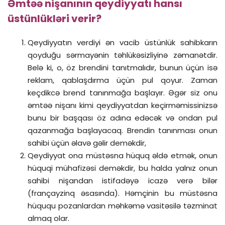
Əmtəə nişanının qeydiyyatı hansı
üstünlükləri verir?
Qeydiyyatın verdiyi ən vacib üstünlük sahibkarın
qoyduğu sərmayənin təhlükəsizliyinə zəmanətdir.
Belə ki, o, öz brendini tanıtmalıdır, bunun üçün isə
reklam, qablaşdırma üçün pul qoyur. Zaman
keçdikcə brend tanınmağa başlayır. Əgər siz onu
əmtəə nişanı kimi qeydiyyatdan keçirməmissinizsə
bunu bir başqası öz adına edəcək və ondan pul
qazanmağa başlayacaq. Brendin tanınması onun
sahibi üçün əlavə gəlir deməkdir,
Qeydiyyat ona müstəsna hüquq əldə etmək, onun
hüquqi mühafizəsi deməkdir, bu halda yalnız onun
sahibi nişandan istifadəyə icazə verə bilər
(françayzinq əsasında). Həmçinin bu müstəsna
hüququ pozanlardan məhkəmə vasitəsilə təzminat
almaq olar.