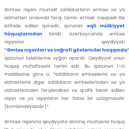
Əmtəə nişanı müxtəlif sahibkarların əmtəə və ya
xidmətləri arasında fərqi təmin etmək məqsədi illə
istifadə edilən işarədir, qorunan
ə
qli mülkiyyət
hüquqlarından
biridir. Azərbaycanda əmtəə
nişanının qeydiyyatı
“Əmtəə nişanları və coğrafi göstəricilər haqqında
qanunun tələblərinə uyğun aparılır. Qeydiyyat onun
hüquqi mühafizəsini təmin edir. Bu qanunun 1-ci
maddəsinə görə o, “sahibkarın əmtəələrini və ya
xidmətlərini digər sahibkarın əmtəələrindən və ya
xidmətlərindən fərqləndirən və qrafik təsvir edilən
nişan və ya nişanların hər hansı bir uzlaşmasıdır
(kombinasiyasıdır)”.
Əmtəə nişanına qeydiyyata alınmış müstəsna hüquq