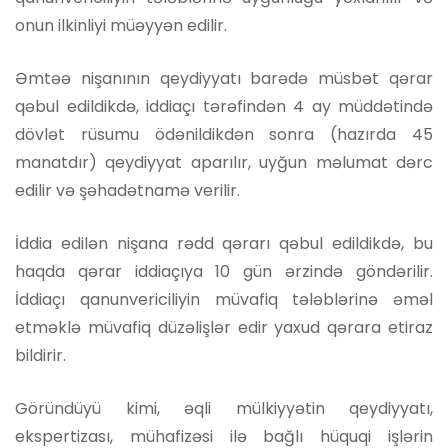
onun ilkinliyi müəyyən edilir.
Əmtəə nişanının qeydiyyatı barədə müsbət qərar
qəbul edildikdə, iddiaçı tərəfindən 4 ay müddətində
dövlət rüsumu ödənildikdən sonra (hazırda 45
manatdır) qeydiyyat aparılır, uyğun məlumat dərc
edilir və şəhadətnamə verilir.
İddia edilən nişana rədd qərarı qəbul edildikdə, bu
haqda qərar iddiaçıya 10 gün ərzində göndərilir.
İddiaçı qanunvericiliyin müvafiq tələblərinə əməl
etməklə müvafiq düzəlişlər edir yaxud qərara etiraz
bildirir.
Göründüyü kimi, əqli mülkiyyətin qeydiyyatı,
ekspertizası, mühafizəsi ilə bağlı hüquqi işlərin