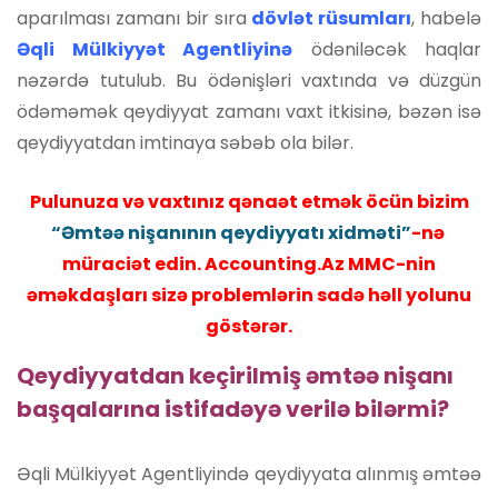
aparılması zamanı bir sıra
dövlət rüsumları
, habelə
Əqli Mülkiyyət Agentliyinə
ödəniləcək haqlar
nəzərdə tutulub. Bu ödənişləri vaxtında və düzgün
ödəməmək qeydiyyat zamanı vaxt itkisinə, bəzən isə
qeydiyyatdan imtinaya səbəb ola bilər.
Pulunuza və vaxtınız qənaət etmək öcün bizim
“Əmtəə nişanının qeydiyyatı xidməti”
-nə
müraciət edin. Accounting.Az MMC-nin
əməkdaşları sizə problemlərin sadə həll yolunu
göstərər.
Qeydiyyatdan keçirilmiş əmtəə nişanı
başqalarına istifadəyə verilə bilərmi?
Əqli Mülkiyyət Agentliyində qeydiyyata alınmış əmtəə