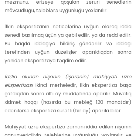
məzmunu, ərizəyə qoşulan zəruri sənədlərin
mövcudluğu, tələblərə uyğunluğu yoxlanılır.
İlkin ekspertizanın nəticələrinə uyğun olaraq iddia
sənədi baxılmaq üçün ya qəbil edilir, ya da rədd edilir.
Bu haqda iddiaçıya bildiriş göndərilir və iddiaçı
tərəfindən uyğun düzəlişlər aparıldıqdan sonra
yenidən ekspertizaya təqdim edilir.
İddia olunan nişanın (işarənin) mahiyyəti üzrə
ekspertizası
ikinci mərhələdir, ilkin ekspertiza başa
çatdıqdan sonra altı ay müddətində aparılır. Müvafiq
xidmət haqqı (hazırda bu məbləğ 120 manatdır)
ödənilərsə ekspertiza sürətli (bir ay) aparıla bilər.
Mahiyyət üzrə ekspertiza zamanı iddia edilən nişanın
qanunvericiliyin tələblərinə uyğunluğu yoxlanılır və