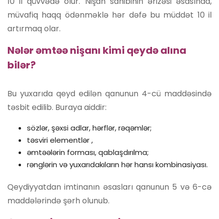
10 il qüvvədə olur. Nişan sahibinin ərizəsi əsasında,
müvafiq haqq ödənməklə hər dəfə bu müddət 10 il
artırmaq olar.
Nələr əmtəə nişanı kimi qeydə alına
bilər?
Bu yuxarıda qeyd edilən qanunun 4-cü maddəsində
təsbit edilib. Buraya aiddir:
sözlər, şəxsi adlar, hərflər, rəqəmlər;
təsviri elementlər ,
əmtəələrin forması, qablaşdırılma;
rənglərin və yuxarıdakıların hər hansı kombinasiyası.
Qeydiyyatdan imtinanın əsasları qanunun 5 və 6-cə
maddələrində şərh olunub.