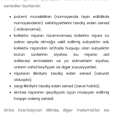
sənədlər bunlardır:
patent müvəkkilinin (nümayəndə təyin edildikdə
nümayəndənin) səlahiyyətlərini təsdiq edən sənəd
( etibarnamə);
kollektiv nişanın nizamnaməsi, kollektiv nişanı öz
adına qeydə almağa vəkil edilmiş subyektin adı,
kollektiv nişandan istifadə hüququ olan subyektin
bütün üzvlərinin siyahısı, bu nişanın aid
ediləcəyi əmtəələrin və ya xidmətlərin siyahısı,
onların vahid keyfiyyət və digər xüsusiyyətləri;
nişanının ilkinliyini təsdiq edən sənəd (zərurət
olduqda);
sərgi ilkinliyini təsdiq edən sənəd (zəruri halda);
əmtəə nişanının qeydiyyatı üçün müəyyən edilmiş
haqqın ödəniş sənədi.
Ərizə Azərbaycan dilində, digər məlumatlar isə