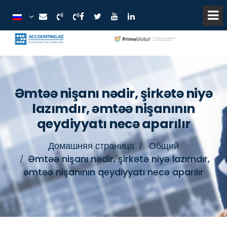
Əmtəə nişanı nədir, şirkətə niyə
lazımdır, əmtəə nişanının
qeydiyyatı necə aparılır
Домашняя страница
Общий
Əmtəə nişanı nədir, şirkətə niyə lazımdır,
əmtəə nişanının qeydiyyatı necə aparılır