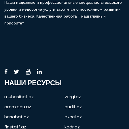
Наши надежные и профессиональные специалисты высокого
уровня и недорогие услуги заботятся о постоянном развитии
вашего бизнеса. Качественная работа - наш главный
приоритет
НАШИ РЕСУРСЫ
muhasibat.az
vergi.az
amm.edu.az
audit.az
hesabat.az
excel.az
finstaff.az
kadr.az