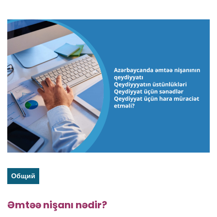
Общий
Əmtəə nişanı nədir?