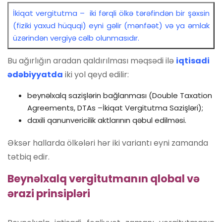
İkiqat vergitutma – iki fərqli ölkə tərəfindən bir şəxsin
(fiziki yaxud hüquqi) eyni gəlir (mənfəət) və ya əmlak
üzərindən vergiyə cəlb olunmasıdır.
Bu ağırlığın aradan qaldırılması məqsədi ilə
iqtisadi
ədəbiyyatda
iki yol qeyd edilir:
beynəlxalq sazişlərin bağlanması (Double Taxation
Agreements, DTAs –İkiqat Vergitutma Sazişləri);
daxili qanunvericilik aktlarının qəbul edilməsi.
Əksər hallarda ölkələri hər iki variantı eyni zamanda
tətbiq edir.
Beynəlxalq vergitutmanın qlobal və
ərazi prinsipləri