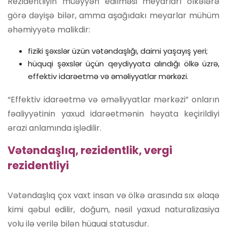
Rezidentliyin müəyyən edilməsi meyarları ölkələrə
görə dəyişə bilər, amma aşağıdakı meyarlar mühüm
əhəmiyyətə malikdir:
fiziki şəxslər üzün vətəndaşlığı, daimi yaşayış yeri;
hüquqi şəxslər üçün qeydiyyata alındığı ölkə üzrə,
effektiv idarəetmə və əməliyyatlar mərkəzi.
“Effektiv idarəetmə və əməliyyatlar mərkəzi” onların
fəaliyyətinin yaxud idarəetmənin həyata keçirildiyi
ərazi anlamında işlədilir.
Vətəndaşlıq, rezidentlik, vergi
rezidentliyi
Vətəndaşlıq çox vaxt insan və ölkə arasında sıx əlaqə
kimi qəbul edilir, doğum, nəsil yaxud naturalizasiya
yolu ilə verilə bilən hüquqi statusdur.