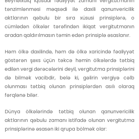
Beynəlxalq iqtisadi fəaliyyət zamanı vergitutmanın
tənzimlənməsi məqsədi ilə daxili qanunvericilik
aktlarının qəbulu bir sıra xüsusi prinsiplərə, o
cümlədən ölkələr tərəfindən ikiqat vergitutmanın
aradan qaldırılmasın təmin edən prinsiplə əsaslanır.
Həm ölkə daxilində, həm də ölkə xaricində fəaliyyət
göstərən şəxs üçün təkcə həmin ölkələrdə tətbiq
edilən vergi dərəcələrini deyil, vergitutma prinsiplərini
də bilmək vacibdir, belə ki, gəlirin vergiyə cəlb
olunması tətbiq olunan prinsiplərdən asılı olaraq
fərqlənə bilər.
Dünya ölkələrində tətbiq olunan qanunvericilik
aktlarının qəbulu zamanı istifadə olunan vergitutma
prinsiplərinə əsasən iki qrupa bölmək olar: