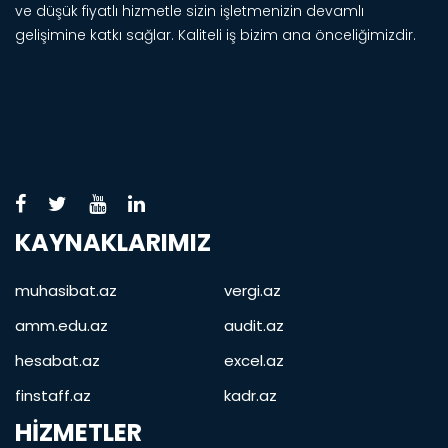
ve düşük fiyatlı hizmetle sizin işletmenizin devamlı
gelişimine katkı sağlar. Kaliteli iş bizim ana önceliğimizdir.
KAYNAKLARIMIZ
muhasibat.az
vergi.az
amm.edu.az
audit.az
hesabat.az
excel.az
finstaff.az
kadr.az
HIZMETLER