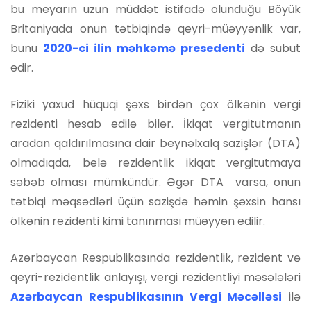
bu meyarın uzun müddət istifadə olunduğu Böyük
Britaniyada onun tətbiqində qeyri-müəyyənlik var,
bunu
2020-ci ilin məhkəmə presedenti
də sübut
edir.
Fiziki yaxud hüquqi şəxs birdən çox ölkənin vergi
rezidenti hesab edilə bilər. İkiqat vergitutmanın
aradan qaldırılmasına dair beynəlxalq sazişlər (DTA)
olmadıqda, belə rezidentlik ikiqat vergitutmaya
səbəb olması mümkündür. Əgər DTA varsa, onun
tətbiqi məqsədləri üçün sazişdə həmin şəxsin hansı
ölkənin rezidenti kimi tanınması müəyyən edilir.
Azərbaycan Respublikasında rezidentlik, rezident və
qeyri-rezidentlik anlayışı, vergi rezidentliyi məsələləri
Azərbaycan Respublikasının Vergi Məcəlləsi
ilə