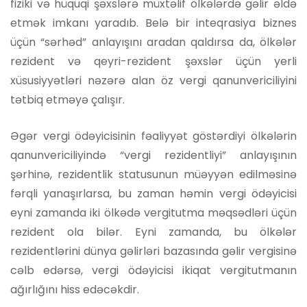
fiziki və hüquqi şəxslərə müxtəlif ölkələrdə gəlir əldə
etmək imkanı yaradıb. Belə bir inteqrasiya biznes
üçün “sərhəd” anlayışını aradan qaldırsa da, ölkələr
rezident və qeyri-rezident şəxslər üçün yerli
xüsusiyyətləri nəzərə alan öz vergi qanunvericiliyini
tətbiq etməyə çalışır.
Əgər vergi ödəyicisinin fəaliyyət göstərdiyi ölkələrin
qanunvericiliyində “vergi rezidentliyi” anlayışının
şərhinə, rezidentlik statusunun müəyyən edilməsinə
fərqli yanaşırlarsa, bu zaman həmin vergi ödəyicisi
eyni zamanda iki ölkədə vergitutma məqsədləri üçün
rezident ola bilər. Eyni zamanda, bu ölkələr
rezidentlərini dünya gəlirləri bazasında gəlir vergisinə
cəlb edərsə, vergi ödəyicisi ikiqat vergitutmanın
ağırlığını hiss edəcəkdir.