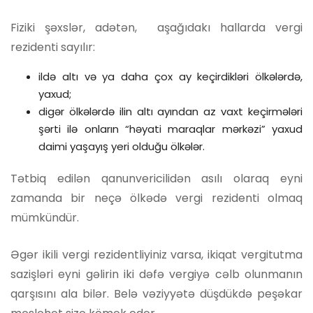
Fiziki şəxslər, adətən, aşağıdakı hallarda vergi
rezidenti sayılır:
ildə altı və ya daha çox ay keçirdikləri ölkələrdə,
yaxud;
digər ölkələrdə ilin altı ayından az vaxt keçirmələri
şərti ilə onların “həyati maraqlar mərkəzi” yaxud
daimi yaşayış yeri olduğu ölkələr.
Tətbiq edilən qanunvericilidən asılı olaraq eyni
zamanda bir neçə ölkədə vergi rezidenti olmaq
mümkündür.
Əgər ikili vergi rezidentliyiniz varsa, ikiqat vergitutma
sazişləri eyni gəlirin iki dəfə vergiyə cəlb olunmanın
qarşısını ala bilər. Belə vəziyyətə düşdükdə peşəkar