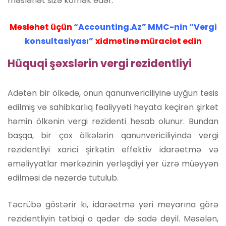
məsləhət sizə kömək edər.
Məsləhət üçün
“Accounting.Az” MMC-nin “Vergi
konsultasiyası”
xidmətinə müraciət edin
Hüquqi şəxslərin vergi rezidentliyi
Adətən bir ölkədə, onun qanunvericiliyinə uyğun təsis
edilmiş və sahibkarlıq fəaliyyəti həyata keçirən şirkət
həmin ölkənin vergi rezidenti hesab olunur. Bundan
başqa, bir çox ölkələrin qanunvericiliyində vergi
rezidentliyi xarici şirkətin effektiv idarəetmə və
əməliyyatlar mərkəzinin yerləşdiyi yer üzrə müəyyən
edilməsi də nəzərdə tutulub.
Təcrübə göstərir ki, idarəetmə yeri meyarına görə
rezidentliyin tətbiqi o qədər də sadə deyil. Məsələn,