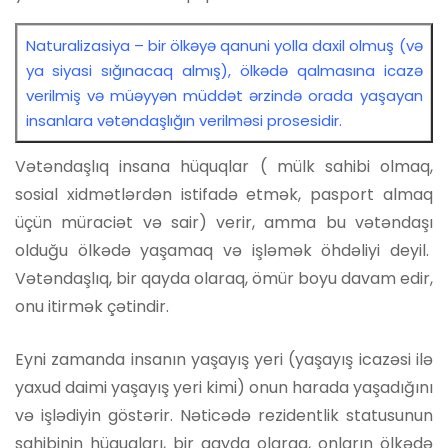
Naturalizasiya – bir ölkəyə qanuni yolla daxil olmuş (və
ya siyasi sığınacaq almış), ölkədə qalmasına icazə
verilmiş və müəyyən müddət ərzində orada yaşayan
insanlara vətəndaşlığın verilməsi prosesidir.
Vətəndaşlıq insana hüquqlar ( mülk sahibi olmaq,
sosial xidmətlərdən istifadə etmək, pasport almaq
üçün müraciət və sair) verir, amma bu vətəndaşı
olduğu ölkədə yaşamaq və işləmək öhdəliyi deyil.
Vətəndaşlıq, bir qayda olaraq, ömür boyu davam edir,
onu itirmək çətindir.
Eyni zamanda insanın yaşayış yeri (yaşayış icazəsi ilə
yaxud daimi yaşayış yeri kimi) onun harada yaşadığını
və işlədiyin göstərir. Nəticədə rezidentlik statusunun
sahibinin hüquqları, bir qayda olaraq, onların ölkədə