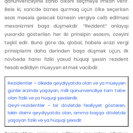
qanunvericiliyinə sahib ölkəni seçməyə imkan verir.
Belə ki, xaricdə biznes qurmaq üçün ölkə seçərkən
əsas məsələ gələcək biznesin vergiyə cəlb edilməsi
mexanizmini başa düşməkdir. “Rezident” anlayışı
yuxarıda göstərilən hər iki prinsipin əsasını, özəyini
təşkil edir. Buna görə də, qlobal, habelə ərazi vergi
prinsiplərini daha dərindən başa düşmək üçün, ilk
növbədə hansı fiziki yaxud hüquqi şəxsin rezident
hesab edildiyin müəyyən etmək vacibdir.
Rezidentlər – ölkədə qeydiyyatda olan və ya müəyyən
günlər ərzində yaşayan, milli qanunvericiliyə tam tabe
olan fiziki və ya hüquqi şəxslərdir.
Qeyri-rezidentlər – bir dövlətdə fəaliyyət göstərən,
lakin daimi qeydiyyatda olan, amma başqa dövlətdə
yaşayan fiziki və ya hüquqi şəxsdir.