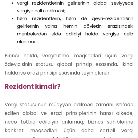
vergi rezidentlərinin gəlirlərinin qlobal səviyyədə
vergiyə cəlb edilməsi;
həm rezidentlərin, həm də qeyri-rezidentlərin
gəlirlərinin yalnız həmin dövlətin ərazisindəki
mənbələrdən əldə edildiyi halda vergiyə cəlb
olunması.
Birinci halda, vergitutma məqsədləri üçün vergi
ödəyicisinin statusu qlobal prinsip əsasında, ikinci
halda isə ərazi prinsipi əsasında təyin olunur.
Rezident kimdir?
Vergi statusunun müəyyən edilməsi zamanı istifadə
edilən qlobal və ərazi prinsiplərinin hansı ölkədə,
necə tətbiq edildiyin anlamaq, biznes sahiblərinə
konkret məqsədləri üçün daha sərfəli vergi