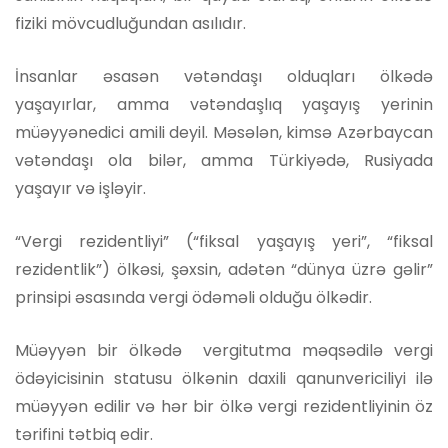
fiziki mövcudluğundan asılıdır.
İnsanlar əsasən vətəndaşı olduqları ölkədə
yaşayırlar, amma vətəndaşlıq yaşayış yerinin
müəyyənedici amili deyil. Məsələn, kimsə Azərbaycan
vətəndaşı ola bilər, amma Türkiyədə, Rusiyada
yaşayır və işləyir.
“Vergi rezidentliyi” (“fiksal yaşayış yeri”, “fiksal
rezidentlik”) ölkəsi, şəxsin, adətən “dünya üzrə gəlir”
prinsipi əsasında vergi ödəməli olduğu ölkədir.
Müəyyən bir ölkədə vergitutma məqsədilə vergi
ödəyicisinin statusu ölkənin daxili qanunvericiliyi ilə
müəyyən edilir və hər bir ölkə vergi rezidentliyinin öz
tərifini tətbiq edir.