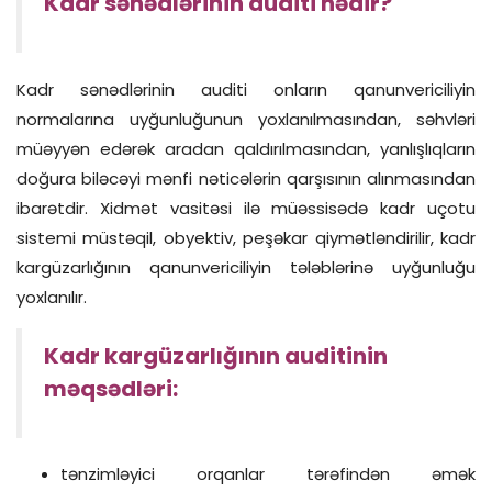
Kadr sənədlərinin auditi nədir?
Kadr sənədlərinin auditi onların qanunvericiliyin
normalarına uyğunluğunun yoxlanılmasından, səhvləri
müəyyən edərək aradan
qaldırılmasından, yanlışlıqların
doğura biləcəyi mənfi nəticələrin qarşısının alınmasından
ibarətdir. Xidmət vasitəsi ilə müəssisədə kadr uçotu
sistemi müstəqil, obyektiv, peşəkar qiymətləndirilir, kadr
kargüzarlığının qanunvericiliyin tələblərinə uyğunluğu
yoxlanılır.
Kadr kargüzarlığının auditinin
məqsədləri:
tənzimləyici orqanlar tərəfindən əmək