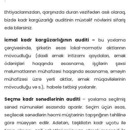
Ehtiyaclarınızdan, qarşınızda duran vəzifədən asılı olaraq,
bizdə kadr kargüzarlığı auditinin müxtəlif növlərini sifariş
edə bilərsiniz.
İcmal kadr kargüzarlığının auditi
–
bu yoxlama
çərçivəsində, şirkətin əsas lokal-normativ aktlarının
mövcudluğu (daxili əmək intizamı qaydaları, əmək
ödənişləri haqqında əsasnamə, işçilərin şəxsi
məlumatlarının mühafizəsi haqqında əsasnamə, əməyin
mühafizəsi üzrə yerli aktlar, əmək müqavilələrinin
mövcudluğu və s.), habelə tətbiqi yoxlanılır.
Seçmə kadr sənədlərinin auditi
– yoxlama seçilmiş
sənəd nümunələri əsasında aparılır. Seçim üçün əsas,
seçiləcək sənədlərin həcmi müştərinin tapşırığının təhlilinə
görə müəyyən edilir. Adətən, təşkilatın kadr uçotu ilə