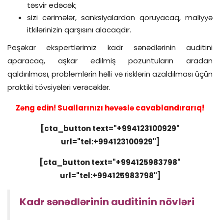
təsvir edəcək;
sizi cərimələr, sanksiyalardan qoruyacaq, maliyyə
itkilərinizin qarşısını alacaqdır.
Peşəkar ekspertlərimiz kadr sənədlərinin auditini
aparacaq, aşkar edilmiş pozuntuların aradan
qaldırılması, problemlərin həlli və risklərin azaldılması üçün
praktiki tövsiyələri verəcəklər.
Zəng edin! Suallarınızı həvəslə cavablandırarıq!
[cta_button text="+994123100929"
url="tel:+994123100929"]
[cta_button text="+994125983798"
url="tel:+994125983798"]
Kadr sənədlərinin auditinin növləri