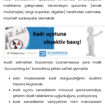
məhkəmə çəkişmələri, tənzimləyici qurumlar (əmək
müfəttişləri, vergi orqanları, digərlər) tərəfindən cərimələr,
müxtəlif sanksiyalar deməkdir.
Audit xidmətləri bazarında özünəməxsus yerə malik
“Accounting.Az” konsaltinq şirkəti sərfəli qiymətlə:
sizin müəssisədə kadr kargüzarlığının auditini
həyata keçirəcək;
kadr uçotu sənədlərinin mövcud qanunvericiliyə,
şirkətin daxili tələblərinə uyğunluğunu yoxlayacaq;
kadr sənədlərinin vəziyyətinin tam mənzərəsini