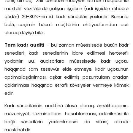
tanış olmaq, zəif cəhətləri müəyyən etmək məqsədi ilə
müxtəlif vəzifələrdə çalışan işçilərin (adi işçidən rəhbərə
qədər) 20-30%-nin id kadr sənədləri yoxlanılır. Bununla
belə, seçimin həcmi müştərinin ehtiyaclarından asılı
olaraq dəyişə bilər.
Tam kadr auditi
–
bu zaman müəssisədə bütün kadr
sənədləri, kadr sənədlərinin idarə edilməsi hərtərəfli
yoxlanılır. Bu, auditorlara müəssisədə kadr uçotu
haqqında tam təsəvvür əldə etməyə, kadr uçotunun
optimallaşdırılması, aşkar edilmiş pozuntuların aradan
qaldırılması haqqında ətraflı tövsiyələr verməyə kömək
edir.
Kadr sənədlərinin auditinə əlavə olaraq, əməkhaqqının,
məzuniyyət, təzminatların hesablanması, ödənilməsi ilə
bağlı sənədlərin yoxlanılmasını da sifariş etmək
məsləhətdir.