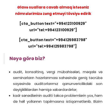
Əlavə suallara cavab almaq istəsəniz
nömrələrimizə zəng etməyi tövsiyə edirik
[cta_button text="+994123100929"
url="tel:+994123100929"]
[cta_button text="+994125983798"
url="tel:+994125983798"]
Nəyə görə biz?
audit, konsaltinq, vergi mübahisələri, məqalə və
seminarların hazırlanması sahəsində geniş təcrübə
sayəsində auditorlarımız qanunvericilikdəki son
dəyişikliklərdən həmişə xəbərdardırlar;
kadr sənədlərinin auditi təkcə problemlərin yox, həm
də həll yollarının tapılmasına istiqamətlənib. Bizim