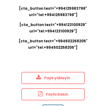
[cta_button text="+994125983798"
url="tel:+994125983798"]
[cta_button text="+994123100929"
url="tel:+994123100929"]
[cta_button text="+994502258205"
url="tel:+994502258205"]
Faylı yükləyin
Fayla baxın