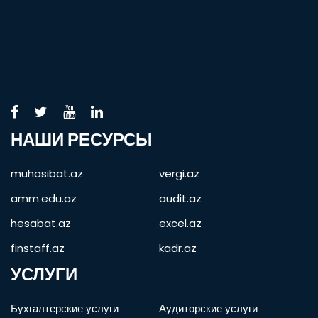
НАШИ РЕСУРСЫ
muhasibat.az
vergi.az
amm.edu.az
audit.az
hesabat.az
excel.az
finstaff.az
kadr.az
УСЛУГИ
Бухгалтерские услуги
Аудиторские услуги