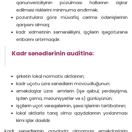
qanunvericiliyinin pozulması hallarının aşkar
edilməsi risklərini minimuma endirmək;
pozuntulara görə müvafiq cərimə ödənişlərinin
qarşısını almaq;
kadr xidmətinin səmərəliliyini, işçilərin işəgötürənə
etibarını artırmaqdır.
Kadr sənədlərinin auditinə:
şirkətin lokal normativ aktlarının;
kadr uçotu üzrə sənədlərin mövcudluğunun;
əməkdaşlar üzrə əmrlərin (işə qəbul, yerdəyişmə,
işdən çıxma, məzuniyyətlər və s) günlüyünün;
işçilərin uçot vərəqələrinin, şəxsi işlərinin tərtibatının;
lokal aktlarla tanış olma qaydalarının yoxlanması
kimi işlər daxildir.
Kadr sənədlərinin qaydada olmaması əməkdaşlarla