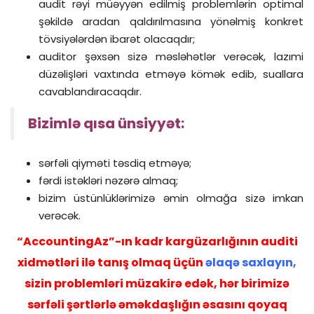
audit rəyi müəyyən edilmiş problemlərin optimal
şəkildə aradan qaldırılmasına yönəlmiş konkret
tövsiyələrdən ibarət olacaqdır;
auditor şəxsən sizə məsləhətlər verəcək, lazımi
düzəlişləri vaxtında etməyə kömək edib, suallara
cavablandıracaqdır.
Bizimlə qısa ünsiyyət:
sərfəli qiyməti təsdiq etməyə;
fərdi istəkləri nəzərə almaq;
bizim üstünlüklərimizə əmin olmağa sizə imkan
verəcək.
“AccountingAz”-ın kadr kargüzarlığının auditi
xidmətləri ilə tanış olmaq üçün
əlaqə saxlayın
,
sizin problemləri müzakirə edək, hər birimizə
sərfəli şərtlərlə əməkdaşlığın əsasını qoyaq