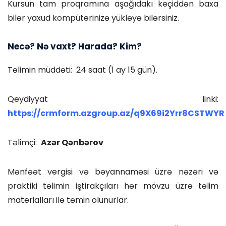
Kursun tam proqramına aşağıdakı keçiddən baxa
bilər yaxud kompüterinizə yükləyə bilərsiniz.
Necə? Nə vaxt? Harada? Kim?
Təlimin müddəti: 24 saat (1 ay 15 gün).
Qeydiyyat linki:
https://crmform.azgroup.az/q9X69i2Yrr8CSTWYR
Təlimçi:
Azər Qənbərov
Mənfəət vergisi və bəyannaməsi üzrə nəzəri və
praktiki təlimin iştirakçıları hər mövzu üzrə təlim
materialları ilə təmin olunurlar.