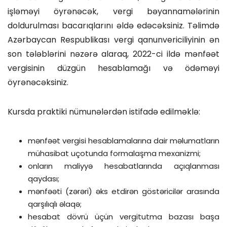
işləməyi öyrənəcək, vergi bəyannamələrinin
doldurulması bacarıqlarını əldə edəcəksiniz. Təlimdə
Azərbaycan Respublikası vergi qanunvericiliyinin ən
son tələblərini nəzərə alaraq, 2022-ci ildə mənfəət
vergisinin düzgün hesablamağı və ödəməyi
öyrənəcəksiniz.
Kursda praktiki nümunələrdən istifadə edilməklə:
mənfəət vergisi hesablamalarına dair məlumatların
mühasibat uçotunda formalaşma mexanizmi;
onların maliyyə hesabatlarında açıqlanması
qaydası;
mənfəəti (zərəri) əks etdirən göstəricilər arasında
qarşılıqlı əlaqə;
hesabat dövrü üçün vergitutma bazası başa