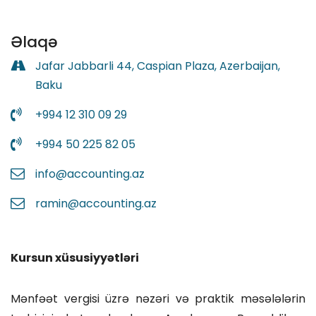
Əlaqə
Jafar Jabbarli 44, Caspian Plaza, Azerbaijan,
Baku
+994 12 310 09 29
+994 50 225 82 05
info@accounting.az
ramin@accounting.az
Kursun xüsusiyyətləri
Mənfəət vergisi üzrə nəzəri və praktik məsələlərin