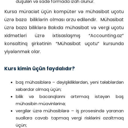
düşülən və sadə formada izah olunur.
Kursa müraciət üçün kompüter və mühasibat uçotu
üzrə baza biliklərin olması arzu ediləndir. Mühasibat
üzrə baza biliklərə Bakıda mühasibat və vergi uçotu
xidmətləri üzrə ixtisaslaşmış “Accounting.az”
konsaltinq şirkətinin “Mühasibat uçotu” kursunda
yiyələnmək olar.
Kurs kimin üçün faydalıdır?
baş mühasiblərə – dəyişikiliklərdən, yeni tələblərdən
xəbərdar olmaq üçün;
bilik və bacarıqlarını artırmaq istəyən baş
mühasibin müavinlərinə;
vergilər üzrə mühasiblərə – iş prosesində yaranan
suallara cavab tapmaq vergi risklərini azaltmaq
üçün;