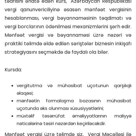
tədrisini əhatə edən kurs, Azərbaycan Respublikası
vergi qanunvericiliyinə əsasən mənfəət vergisinin
hesablanması, vergi bəyannaməsinin təqdimatı və
vergi borclarının ödənilməsi mexanizmlərini şərh edir.
Mənfəət vergisi və bəyannaməsi üzrə nəzəri və
praktiki təlimdə əldə edilən səriştələr biznesin inkişafı
strategiyasını seçməkdə də faydalı ola bilər.
Kursda:
vergitutma və mühasibat uçotunun qarşılıqlı
əlaqəsi;
mənfəətin formalaşma bazasının mühasibat
uçotunda əks olunması xüsusiyyətlərini;
müxtəlif təsərrüfat əməliyyatlarının maliyyə
nəticələrinə təsiri nəzərdən keçiriləcəkdir.
Mənfəət vergisi üzrə təlimdə siz, Vergi Məcəlləsi ilə