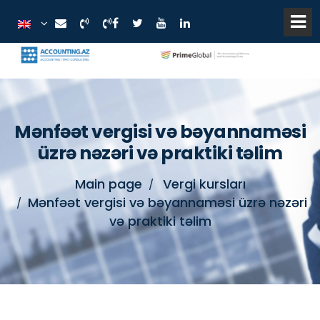
Mənfəət vergisi və bəyannaməsi
üzrə nəzəri və praktiki təlim
Main page
Vergi kursları
Mənfəət vergisi və bəyannaməsi üzrə nəzəri
və praktiki təlim